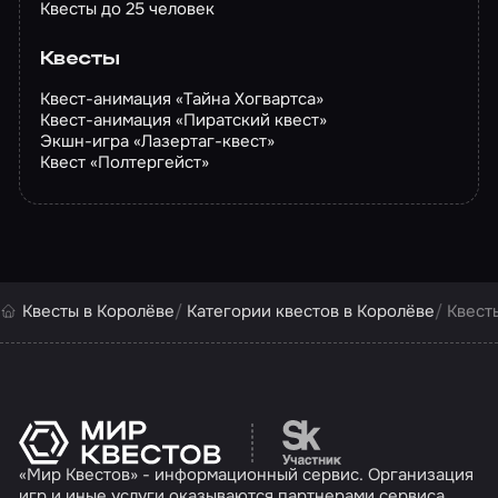
Квесты до 25 человек
Квесты
Квест-анимация «Тайна Хогвартса»
Квест-анимация «Пиратский квест»
Экшн-игра «Лазертаг-квест»
Квест «Полтергейст»
Квесты в Королёве
Категории квестов в Королёве
Квест
Перейти на сайт партн
«Мир Квестов» - информационный сервис. Организация
игр и иные услуги оказываются партнерами сервиса.