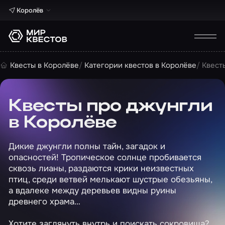
Королёв
Квесты в Королёве
Категории квестов в Королёве
Квест
Квесты про джунгли
в Королёве
Дикие джунгли полны тайн, загадок и
опасностей! Тропическое солнце пробивается
сквозь лианы, раздаются крики неизвестных
птиц, среди ветвей мелькают шустрые обезьяны,
а вдалеке между деревьев видны руины
древнего храма…
Хотите заглянуть внутрь и поискать сокровища?