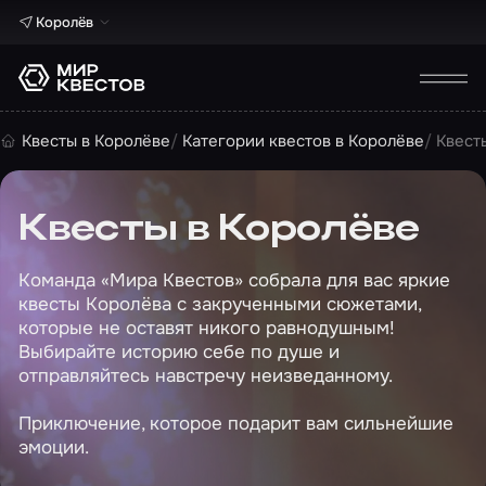
Королёв
Квесты в Королёве
Категории квестов в Королёве
Квест
Квесты в Королёве
Команда «Мира Квестов» собрала для вас яркие
квесты Королёва с закрученными сюжетами,
которые не оставят никого равнодушным!
Выбирайте историю себе по душе и
отправляйтесь навстречу неизведанному.
Приключение, которое подарит вам сильнейшие
эмоции.