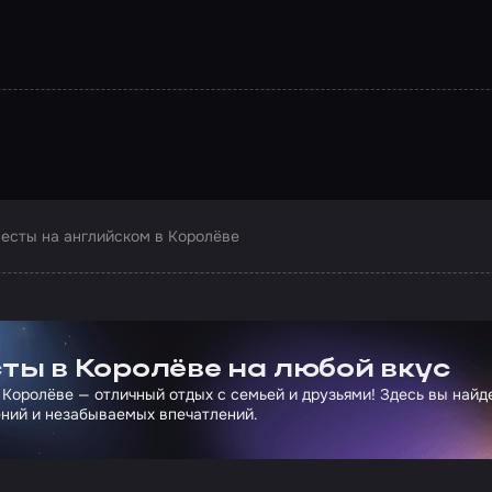
есты на английском в Королёве
ртнера Сколково
ты в Королёве на любой вкус
 Королёве — отличный отдых с семьей и друзьями! Здесь вы най
ний и незабываемых впечатлений.