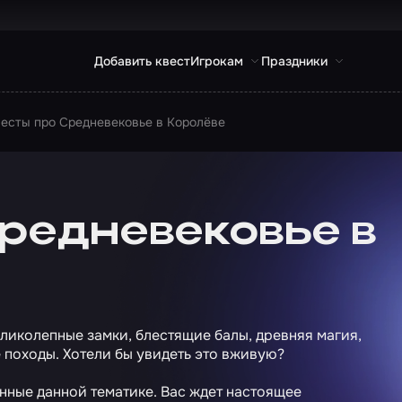
Добавить квест
Игрокам
Праздники
есты про Средневековье в Королёве
редневековье в
еликолепные замки, блестящие балы, древняя магия,
походы. Хотели бы увидеть это вживую?
нные данной тематике. Вас ждет настоящее