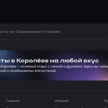
есты про Средневековье в Королёве
ртнера Сколково
ты в Королёве на любой вкус
 Королёве — отличный отдых с семьей и друзьями! Здесь вы най
ний и незабываемых впечатлений.
Главное
Игрокам
Пр