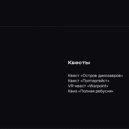
Квесты
Квест «Остров динозавров»
Квест «Полтергейст»
VR-квест «Warpoint»
Квиз «Полная ребусня»