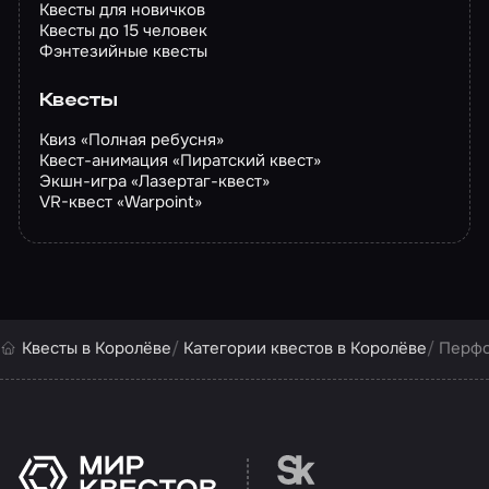
Квесты для новичков
Квесты до 15 человек
Фэнтезийные квесты
Квесты
Квиз «Полная ребусня»
Квест-анимация «Пиратский квест»
Экшн-игра «Лазертаг-квест»
VR-квест «Warpoint»
Квесты в Королёве
Категории квестов в Королёве
Перфо
Перейти на сайт партн