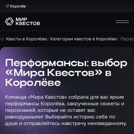
Королёв
Квесты в Королёве
Категории квестов в Королёве
Перфо
Перформансы: выбор
«Мира Квестов» в
Королёве
Команда «Мира Квестов» собрала для вас яркие
перформансы Королёва, закрученные сюжеты и
персонажей, которые не оставят вас
равнодушными! Выбирайте историю себе по
душе и отправляйтесь навстречу неизведанному.