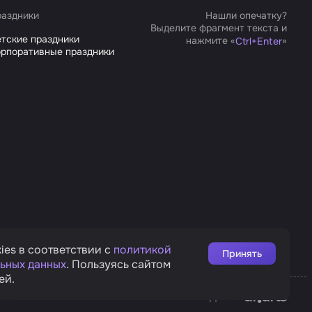
аздники
Нашли опечатку?
Выделите фрагмент текста и
тские праздники
нажмите «
»
Ctrl
+
Enter
рпоративные праздники
ies в соответствии с
политикой
Принять
ьных данных
. Пользуясь сайтом
ей.
Affarts
рата
Дизайн