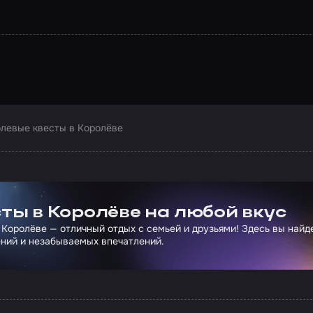
левые квесты в Королёве
ртнера Сколково
ты в Королёве на любой вкус
 Королёве — отличный отдых с семьей и друзьями! Здесь вы най
ний и незабываемых впечатлений.