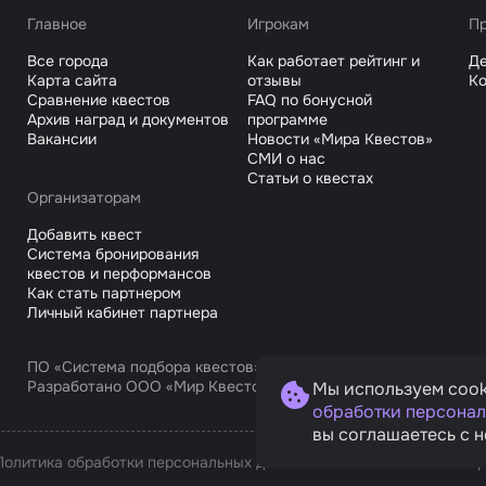
Главное
Игрокам
Пр
Все города
Как работает рейтинг и
Де
Карта сайта
отзывы
Ко
Сравнение квестов
FAQ по бонусной
Архив наград и документов
программе
Вакансии
Новости «Мира Квестов»
СМИ о нас
Статьи о квестах
Организаторам
Добавить квест
Система бронирования
квестов и перформансов
Как стать партнером
Личный кабинет партнера
ПО «Система подбора квестов»
Разработано ООО «Мир Квестов С», ИНН 9725168751
Мы используем cook
обработки персонал
вы соглашаетесь с н
Политика обработки персональных данных
Условия оплаты и возв