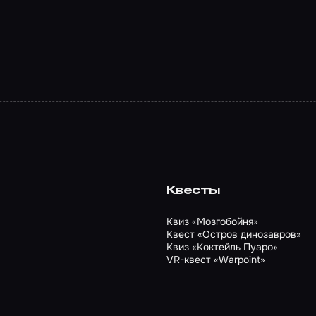
Квесты
Квиз «Мозгобойня»
Квест «Остров динозавров»
Квиз «Коктейль Пуаро»
VR-квест «Warpoint»