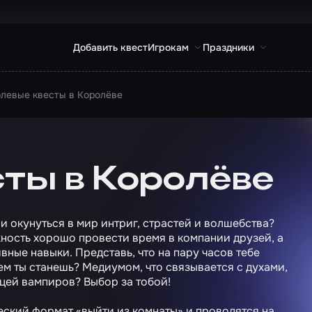
Добавить квест
Игрокам
Праздники
левые квесты в Королёве
ты в Королёве
и окунуться в мир интриг, страстей и волшебства?
ность хорошо провести время в компании друзей, а
вные навыки. Представь, что на пару часов тебе
ем ты станешь? Медиумом, что связывается с духами,
цей вампиров? Выбор за тобой!
еский формат «выйти из комнаты» и проводятся на