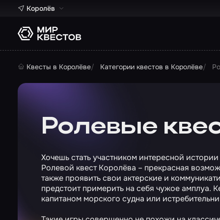
Королёв
Квесты в Королёве
Категории квестов в Королёве
Ро
Ролевые квес
Хочешь стать участником интересной истории 
Ролевой квест Королёва – прекрасная возмож
также проявить свои актерские и коммуникати
предстоит примерить на себя чужое амплуа. К
капитаном морского судна или истребительни
Такие игры совершенно не похожи на классич