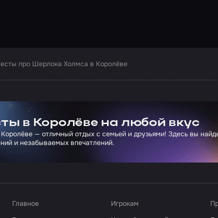
есты про Шерлока Холмса в Королёве
ртнера Сколково
ты в Королёве на любой вкус
 Королёве — отличный отдых с семьей и друзьями! Здесь вы най
ний и незабываемых впечатлений.
Главное
Игрокам
Пр