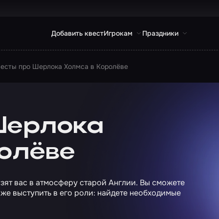
Добавить квест
Игрокам
Праздники
есты про Шерлока Холмса в Королёве
Шерлока
ролёве
зят вас в атмосферу старой Англии. Вы сможете
же выступить в его роли: найдете необходимые