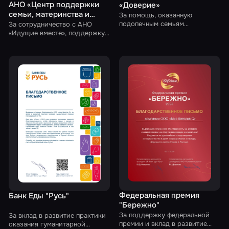
АНО «Центр поддержки
«Доверие»
семьи, материнства и
За помощь, оказанную
детства, а также оказания
подопечным семьям
За сотрудничество с АНО
Благотворительного фонда
социальной помощи
«Идущие вместе», поддержку
«Доверие»
подопечных семей и
людям Идущие вместе»
предоставление
пригласительных на квесты на
благотворительной основе
Федеральная премия
Банк Еды "Русь"
"Бережно"
За поддержку федеральной
За вклад в развитие практики
премии и вклад в развитие
оказания гуманитарной