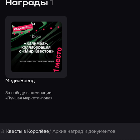
жизненной ситуации, включая
к услугам квест-комнат для
Награды
1
семьи беженцев с ДНР
взрослых
МедиаБренд
За победу в номинации
«Лучшая маркетинговая
промоакция» премии
«МедиаБренд-2024» за
совместную кампанию Okko и
«Мира Квестов» по
продвижению сериала
«Калимба»
Квесты в Королёве
Архив наград и документов