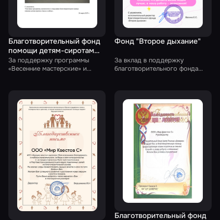
Благотворительный фонд
Фонд "Второе дыхание"
помощи детям-сиротам
«Здесь и сейчас»
За поддержку программы
За вклад в поддержку
«Весенние мастерские» и
благотворительного фонда
организацию посещения
«Второе дыхание» и помощь
квестов для детей —
людям, нуждающимся в
участников программы из
одежде для повседневной
Кировской и Нижегородской
жизни, работы и учебы
областей
Благотворительный фонд