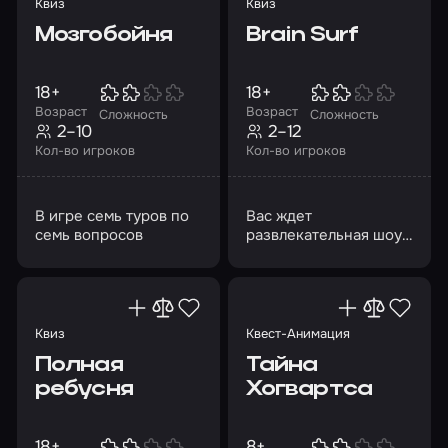
пространство
Квиз
Квиз
Мозгобойня
Brain Surf
18+
18+
Возраст
Возраст
Сложность
Сложность
2–10
2–12
Кол-во игроков
Кол-во игроков
В игре семь туров по
Вас ждет
семь вопросов
развлекательная шоу-
игра из 7 туров
Квиз
Квест-Анимация
Полная
Тайна
ребусня
Хогвартса
18+
8+