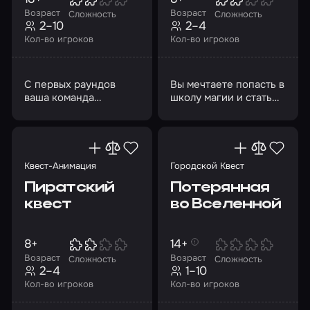
Возраст
Возраст
Сложность
Сложность
2–10
2–4
Кол-во игроков
Кол-во игроков
С первых раундов
Вы мечтаете попасть в
ваша команда
школу магии и стать
столкнется с
волшебником?
ребусами, созданными
с юмором
Квест-Анимация
Городской Квест
Пиратский
Потерянная
квест
во Вселенной
8+
14+
Возраст
Возраст
Сложность
Сложность
2–4
1–10
Кол-во игроков
Кол-во игроков