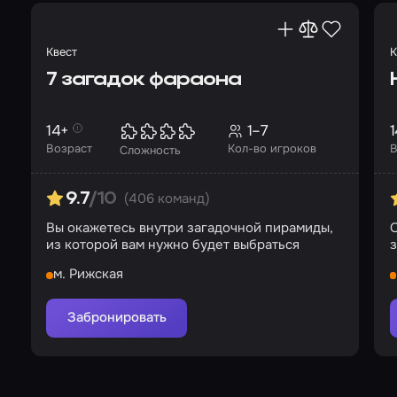
Квест
К
7 загадок фараона
14+
1–7
1
Возраст
Кол-во игроков
В
Сложность
(406 команд)
9.7
/10
Вы окажетесь внутри загадочной пирамиды,
О
из которой вам нужно будет выбраться
з
м. Рижская
Забронировать