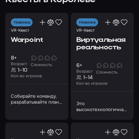
Квесты в Королёве
Новинка
Новинка
VR-Квест
VR-Квест
Warpoint
Виртуальная
реальность
8+
Возраст
6+
Сложность
1–10
Возраст
Сложность
Кол-во игроков
1–14
Кол-во игроков
Собирайте команду,
разрабатывайте план
Это
и почувствуйте себя
высокотехнологичная
участниками боевых
альтернатива
действий
лазертагу и
пейнтболу,
перенесенная в VR-