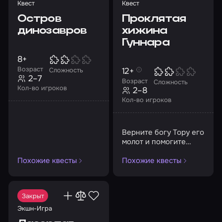
Квест
Квест
Остров
Проклятая
динозавров
хижина
Гуннара
8+
Возраст
12+
Сложность
2–7
Возраст
Сложность
Кол-во игроков
2–8
Кол-во игроков
Верните богу Тору его
молот и помогите
богам Асгарда в их
Похожие квесты
Похожие квесты
битве против титанов
Закрыт
Экшн-Игра