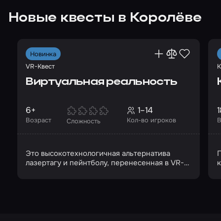
Новые квесты в Королёве
Новинка
VR-Квест
К
Виртуальная реальность
6+
1–14
1
Возраст
Кол-во игроков
В
Сложность
Это высокотехнологичная альтернатива
П
лазертагу и пейнтболу, перенесенная в VR-
пространство