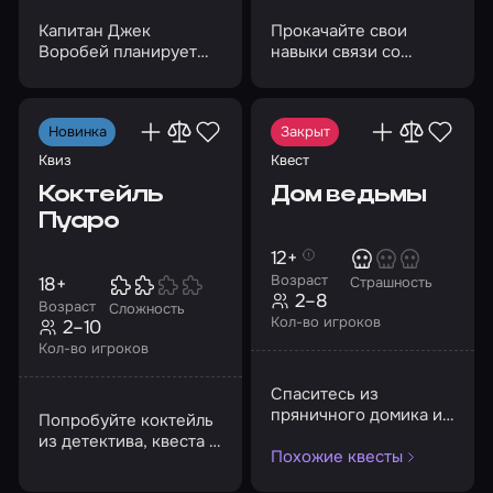
Капитан Джек
Прокачайте свои
Воробей планирует
навыки связи со
отправиться на поиски
Вселенной и помогите
сокровищ, но для
девочке вернуться
этого нужна команда
домой
Новинка
Закрыт
Квиз
Квест
Коктейль
Дом ведьмы
Пуаро
12+
Возраст
18+
Страшность
2–8
Возраст
Сложность
Кол-во игроков
2–10
Кол-во игроков
Спаситесь из
пряничного домика и
Попробуйте коктейль
логова ведьмы-
из детектива, квеста и
Похожие квесты
людоедки до прихода
квиза
хозяйки!