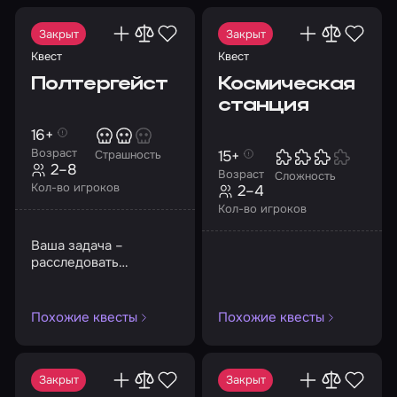
Закрыт
Закрыт
Квест
Квест
Полтергейст
Космическая
станция
16+
Возраст
15+
Страшность
2–8
Возраст
Сложность
Кол-во игроков
2–4
Кол-во игроков
Ваша задача –
расследовать
таинственное
исчезновение трех
девушек
Похожие квесты
Похожие квесты
Закрыт
Закрыт