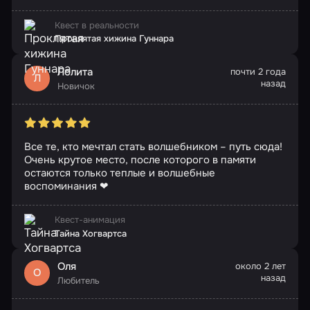
Квест в реальности
Проклятая хижина Гуннара
Лолита
почти 2 года
Л
назад
Новичок
Все те, кто мечтал стать волшебником – путь сюда!
Очень крутое место, после которого в памяти
остаются только теплые и волшебные
воспоминания ❤
Квест-анимация
Тайна Хогвартса
Оля
около 2 лет
О
назад
Любитель