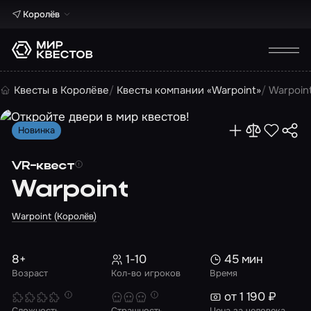
Королёв
Квесты в Королёве
Квесты компании «Warpoint»
Warpoin
Новинка
VR-квест
Warpoint
Warpoint (Королёв)
8+
1-10
45 мин
Возраст
Кол-во игроков
Время
от 1 190 ₽
Сложность
Страшность
Цена за человека