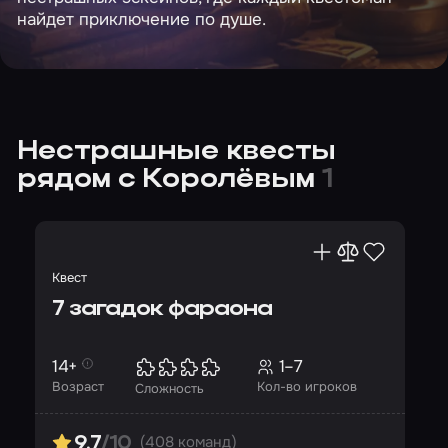
найдет приключение по душе.
Нестрашные квесты
рядом с Королёвым
1
Квест
7 загадок фараона
14+
1–7
Возраст
Кол-во игроков
Сложность
(408 команд)
9.7
/10