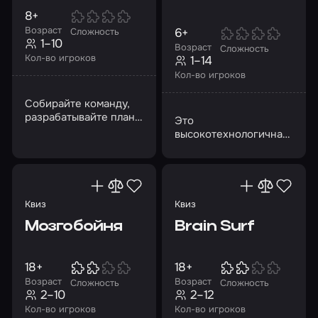
8+
Возраст
6+
Сложность
1–10
Возраст
Сложность
Кол-во игроков
1–14
Кол-во игроков
Собирайте команду,
разрабатывайте план
Это
и почувствуйте себя
высокотехнологичная
участниками боевых
альтернатива
действий
лазертагу и
пейнтболу,
перенесенная в VR-
пространство
Квиз
Квиз
Мозгобойня
Brain Surf
18+
18+
Возраст
Возраст
Сложность
Сложность
2–10
2–12
Кол-во игроков
Кол-во игроков