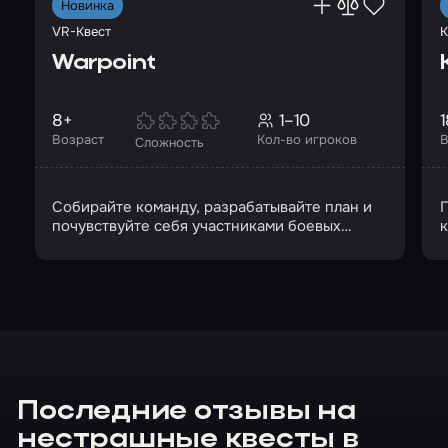
Новинка
VR-Квест
К
Warpoint
8+
1–10
1
Возраст
Кол-во игроков
В
Сложность
Собирайте команду, разрабатывайте план и
П
почувствуйте себя участниками боевых
действий
Последние отзывы на
нестрашные квесты в