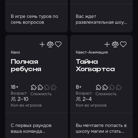
В игре семь туров по
Вас ждет
семь вопросов
развлекательная шоу-
игра из 7 туров
Квиз
Квест-Анимация
Полная
Тайна
ребусня
Хогвартса
18+
8+
Возраст
Возраст
Сложность
Сложность
2–10
2–4
Кол-во игроков
Кол-во игроков
С первых раундов
Вы мечтаете попасть в
ваша команда
школу магии и стать
столкнется с
волшебником?