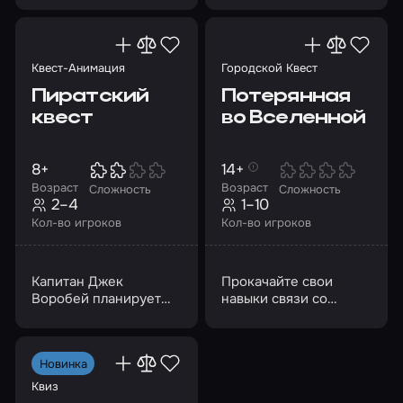
ребусами, созданными
с юмором
Квест-Анимация
Городской Квест
Пиратский
Потерянная
квест
во Вселенной
8+
14+
Возраст
Возраст
Сложность
Сложность
2–4
1–10
Кол-во игроков
Кол-во игроков
Капитан Джек
Прокачайте свои
Воробей планирует
навыки связи со
отправиться на поиски
Вселенной и помогите
сокровищ, но для
девочке вернуться
этого нужна команда
домой
Новинка
Квиз