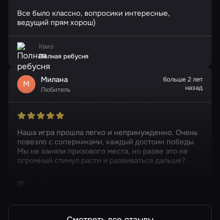
Все было классно, вопросики интересные,
ведущий прям хорош)
Квиз
Полная ребусня
Милана
больше 2 лет
М
назад
Любитель
Наша игра прошла легко и непринужденно. Очень
повезло с соперниками, каждый достоин победы.
Мы не заняли призового места, но разве это не
огромный стимул расти и развиваться дальше?
Квиз
Полная ребусня
Смотреть все отзывы