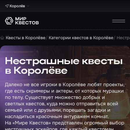
Королёв
Квесты в Королёве
Категории квестов в Королёве
Нестр
Нестрашные квесты
в Королёве
Далеко не все игроки в Королёве любят проекты,
где есть скримеры и актеры, от которых мурашки
по телу. Существует множество добрых и
светлых квестов, куда можно отправиться всей
семьей или с друзьями, порешать загадки и
насладиться красочным антуражем комнат.
На «Мире Квестов» представлен огромный выбор
нестрашных эскейпов, где каждый квестоман