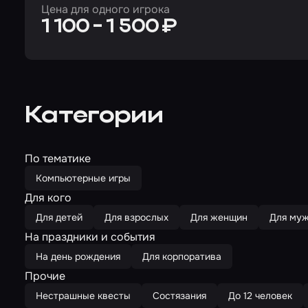
Цена для одного игрока
1 100 - 1 500 ₽
Категории
По тематике
Компьютерные игры
Для кого
Для детей
Для взрослых
Для женщин
Для му
На праздники и события
На день рождения
Для корпоратива
Прочие
Нестрашные квесты
Состязания
До 12 человек