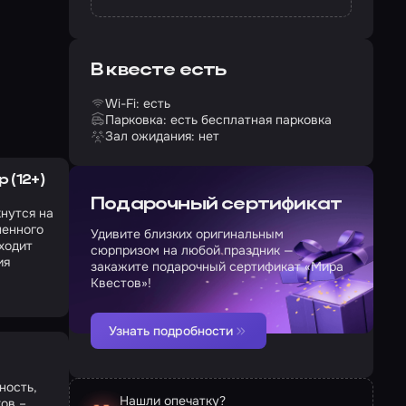
В квесте есть
Wi-Fi: есть
Парковка: есть бесплатная парковка
Зал ожидания: нет
 (12+)
Подарочный сертификат
нутся на
шенного
Удивите близких оригинальным
ходит
сюрпризом на любой праздник —
ия
закажите подарочный сертификат «Мира
Квестов»!
Узнать подробности
ность,
Нашли опечатку?
ков –