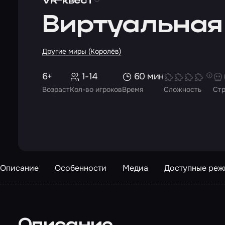
VR-квест
Виртуальная
Другие миры (Королёв)
6+
1-14
60 мин
Возраст
Кол-во игроков
Время
Сложность
Ст
Описание
Особенности
Медиа
Доступные ре