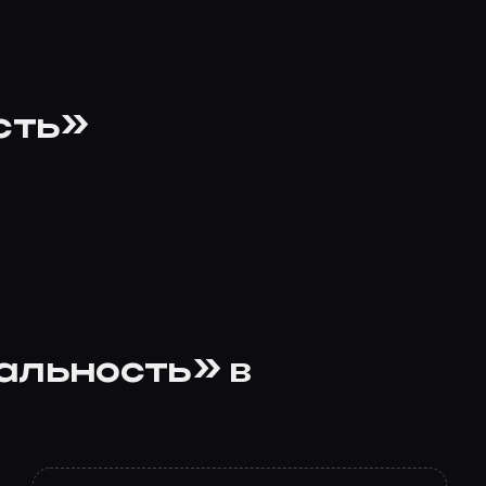
сть»
еальность» в