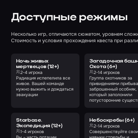
Доступные режимы
Несколько игр, отличаются сюжетом, уровнем сложн
Стоимость и условия прохождения квеста при разли
Ночь живых
Загадочная башн
мертвецов (12+)
Охота (6+)
2-4 игрока
2-14 игроков
Радиация испепелила все
Группа охотников за
живое. Вашей команде
привидениями прибыва
нужно выжить и дождаться
заброшенный особняк,
эвакуации
который заполонили
потусторонние сущест
Starbase.
Небоскребы (6+)
2-14 игроков
Экспедиция (12+)
1-4 игроков
Совершенствуйте сво
Вы – часть ротации
навыки стрельбы и