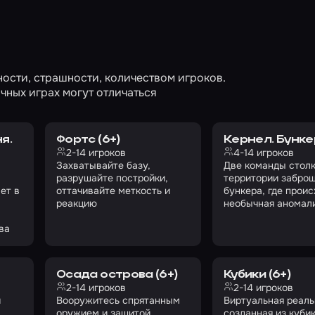
ости, страшности, количеством игроков.
чных играх могут отличаться
я.
Фортс (6+)
Кернел. Бункер
2-14 игроков
4-14 игроков
Захватывайте базу,
Две команды столк
разрушайте постройки,
территории забро
ет в
оттачивайте меткость и
бункера, где проис
реакцию
необычная аномал
ва
Осада острова (6+)
Кубики (6+)
2-14 игроков
2-14 игроков
и
Вооружитесь спрятанным
Виртуальная реаль
оружием и защитой,
созданная из куби