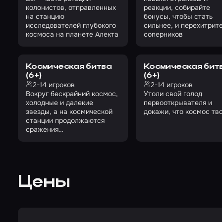
колонистов, отправленных
реакции, собирайте
на станцию
бонусы, чтобы стать
исследователей глубокого
сильнее, и перехитрит
космоса на планете Алекта
соперников
Космическая битва
Космическая битв
(6+)
(6+)
2-14 игроков
2-14 игроков
Вокруг бескрайний космос,
Утоли свой голод
холодные и далекие
первооткрывателя и
звезды, а на космической
докажи, что космос тво
станции продолжаются
сражения…
Цены