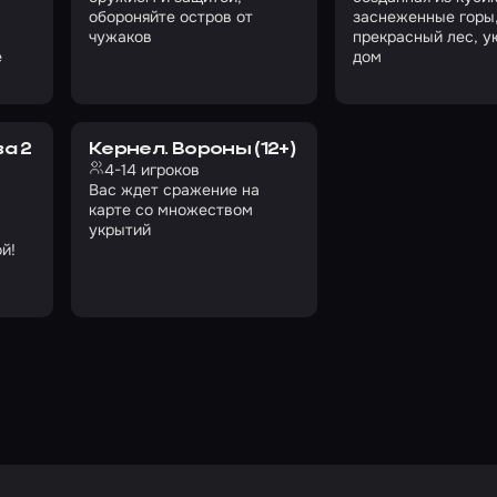
обороняйте остров от
заснеженные горы
чужаков
прекрасный лес, 
е
дом
а 2
Кернел. Вороны (12+)
4-14 игроков
Вас ждет сражение на
карте со множеством
укрытий
й!