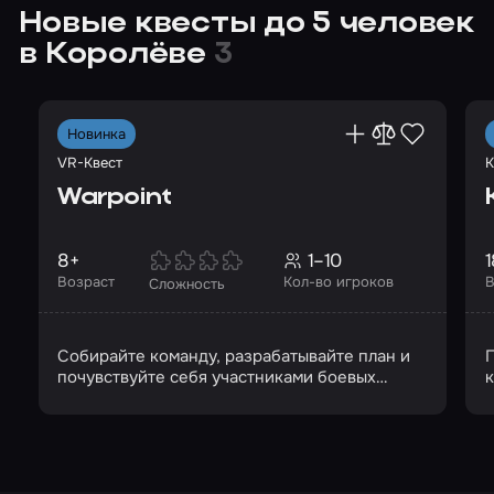
Новые квесты до 5 человек
в Королёве
3
Новинка
VR-Квест
К
Warpoint
8+
1–10
1
Возраст
Кол-во игроков
В
Сложность
Собирайте команду, разрабатывайте план и
П
почувствуйте себя участниками боевых
действий