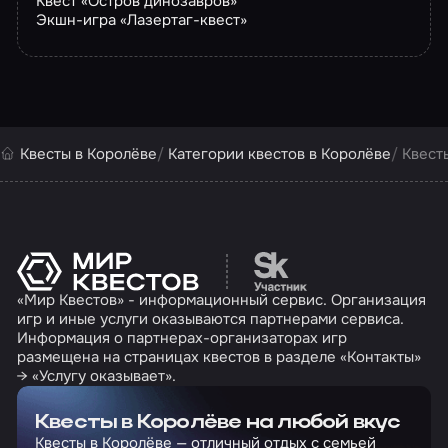
Квест «Остров динозавров»
Экшн-игра «Лазертаг-квест»
Квесты в Королёве
Категории квестов в Королёве
Квест
Перейти на сайт партн
«Мир Квестов» - информационный сервис. Организация
игр и иные услуги оказываются партнерами сервиса.
Информация о партнерах-организаторах игр
размещена на страницах квестов в разделе «Контакты»
→ «Услугу оказывает».
Квесты в Королёве на любой вкус
Квесты в Королёве — отличный отдых с семьей