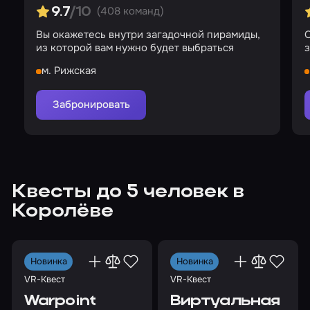
(408 команд)
9.7
/10
Вы окажетесь внутри загадочной пирамиды,
О
из которой вам нужно будет выбраться
з
м. Рижская
Забронировать
Квесты до 5 человек в
Королёве
Новинка
Новинка
VR-Квест
VR-Квест
Warpoint
Виртуальная