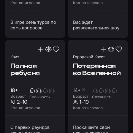
Кол-во игроков
Кол-во игроков
В игре семь туров по
Вас ждет
семь вопросов
развлекательная шоу-
игра из 7 туров
Квиз
Городской Квест
Полная
Потерянная
ребусня
во Вселенной
18+
14+
Возраст
Возраст
Сложность
Сложность
2–10
1–10
Кол-во игроков
Кол-во игроков
С первых раундов
Прокачайте свои
ваша команда
навыки связи со