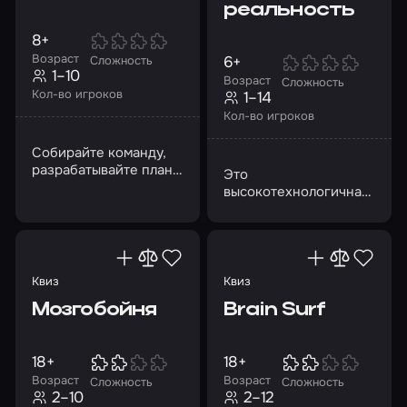
реальность
8+
Возраст
6+
Сложность
1–10
Возраст
Сложность
Кол-во игроков
1–14
Кол-во игроков
Собирайте команду,
разрабатывайте план
Это
и почувствуйте себя
высокотехнологичная
участниками боевых
альтернатива
действий
лазертагу и
пейнтболу,
перенесенная в VR-
пространство
Квиз
Квиз
Мозгобойня
Brain Surf
18+
18+
Возраст
Возраст
Сложность
Сложность
2–10
2–12