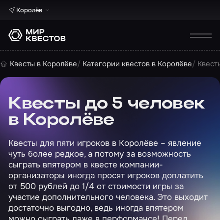
Королёв
Квесты в Королёве
Категории квестов в Королёве
Квест
Квесты до 5 человек
в Королёве
Квесты для пяти игроков в Королёве – явление
чуть более редкое, а потому за возможность
сыграть впятером в квесте компании-
организаторы иногда просят игроков доплатить
от 500 рублей до 1/4 от стоимости игры за
участие дополнительного человека. Это выходит
достаточно выгодно, ведь иногда впятером
можно сыграть даже в перформансе! Перед