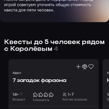
игрой советуем уточнять общую стоимость
квеста для пяти человек.
Квесты до 5 человек рядом
с Королёвым
4
Квест
К
7 загадок фараона
14+
1–7
1
Возраст
Кол-во игроков
В
Сложность