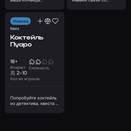
столкнется с
Вселенной и помогите
ребусами, созданными
девочке вернуться
с юмором
домой
Новинка
Квиз
Коктейль
Пуаро
18+
Возраст
Сложность
2–10
Кол-во игроков
Попробуйте коктейль
из детектива, квеста и
квиза