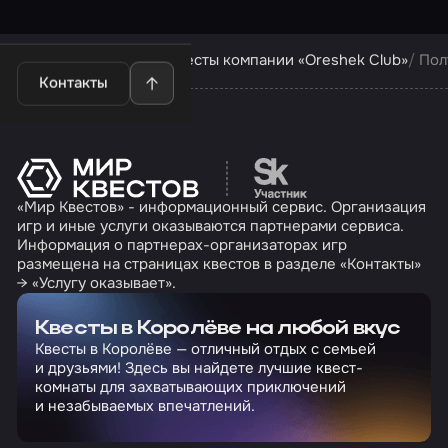
Квесты в Королёве
Квесты компании «Oreshek Club»
Пол
Контакты
Перейти на сайт партн
«Мир Квестов» - информационный сервис. Организация
игр и иные услуги оказываются партнерами сервиса.
Информация о партнерах-организаторах игр
размещена на страницах квестов в разделе «Контакты»
→ «Услугу оказывает».
Квесты в Королёве на любой вкус
Квесты в Королёве — отличный отдых с семьей
и друзьями! Здесь вы найдете лучшие квест-
комнаты для захватывающих приключений
и незабываемых впечатлений.