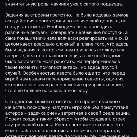
значительную роль, начиная уже с самого подъезда.
Задания выстроены грамотно. Не было кодовых замков,
все действия происходили по логической цепочке, не
отходя от сюжета. Необходимо было проводить
различные ритуалы, совершать необычные поступки, а
сама локация начинала всячески реагировать на них. В
целом квест довольно сложный в плане того, что здесь
были задания, с которыми нам пришлось столкнуться
впервые, делать страшные вещи, а еще необходимо
было заставлять мозг работать. На перформансах в
такие моменты помогают актеры, но здесь другой
случай. Особенностью квеста было еще то, что перед
игрой нам выдали паранормальные гаджеты, один из
которых показывал расположение призраков в доме,
что еще больше накаляло атмосферу.
С гордостью можем отметить, что проект высокого
качества, поскольку напугать игроков без присутствия
актеров – задачка очень затратная в своей реализации.
Проект создан таким образом, чтобы создавать страх
внутри вашей головы. Квест настолько техничен, что
может работать полностью автономно, а оператору
останется вовремя давать подсказки. Мы рекомендуем