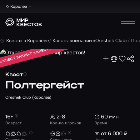
Королёв
КВЕСТ ЗАКРЫТ
Квесты в Королёве
Квесты компании «Oreshek Club»
Пол
КВЕСТ ЗАКРЫТ
КВЕСТ ЗАКРЫТ
Квест
Полтергейст
Oreshek Club (Королёв)
16+
2-8
60 мин
Возраст
Кол-во игроков
Время
от 6 000 ₽
Сложность
Страшность
Цена