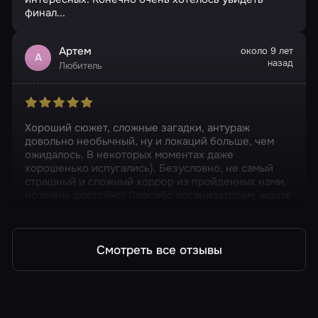
финал...
Артем
около 9 лет
А
назад
Любитель
Хороший сюжет, сложные загадки, антураж
довольно необычный, ну и локаций больше, чем
ожидалось. В некоторых моментах даже
хорошенько испугались). Безусловно, не самый
страшный и сложный хоррор из пройденных нами,
но очень достойно! Спасибо организаторам, ждите
нас снова!
Смотреть все отзывы