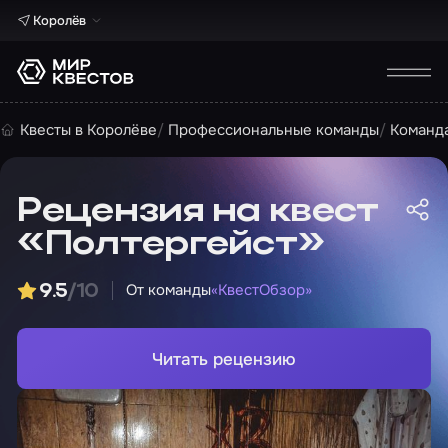
Королёв
Квесты в Королёве
Профессиональные команды
Команд
Рецензия на квест
«Полтергейст»
От команды
«КвестОбзор»
9.5
/10
Читать рецензию