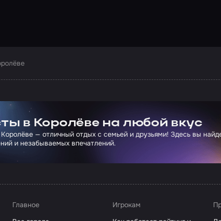
оролёве
ртнера Сколково
ты в Королёве на любой вкус
 Королёве — отличный отдых с семьей и друзьями! Здесь вы най
ний и незабываемых впечатлений.
Главное
Игрокам
Пр