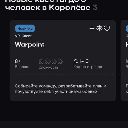
Новые квесты до 8
человек в Королёве
3
Новинка
VR-Квест
К
Warpoint
8+
1–10
1
Возраст
Кол-во игроков
В
Сложность
Собирайте команду, разрабатывайте план и
П
почувствуйте себя участниками боевых
действий