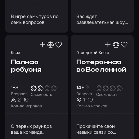
В игре семь туров по
Вас ждет
семь вопросов
развлекательная шоу-
игра из 7 туров
Квиз
Городской Квест
Полная
Потерянная
ребусня
во Вселенной
18+
14+
Возраст
Возраст
Сложность
Сложность
2–10
1–10
Кол-во игроков
Кол-во игроков
С первых раундов
Прокачайте свои
ваша команда
навыки связи со
столкнется с
Вселенной и помогите