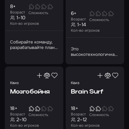
8+
Возраст
6+
Сложность
1–10
Возраст
Сложность
Кол-во игроков
1–14
Кол-во игроков
Собирайте команду,
разрабатывайте план
Это
и почувствуйте себя
высокотехнологичная
участниками боевых
альтернатива
действий
лазертагу и
пейнтболу,
перенесенная в VR-
пространство
Квиз
Квиз
Мозгобойня
Brain Surf
18+
18+
Возраст
Возраст
Сложность
Сложность
2–10
2–12
Кол-во игроков
Кол-во игроков