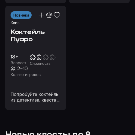
ребусами, созданными
девочке вернуться
с юмором
домой
Новинка
Квиз
Коктейль
Пуаро
18+
Возраст
Сложность
2–10
Кол-во игроков
Попробуйте коктейль
из детектива, квеста и
квиза