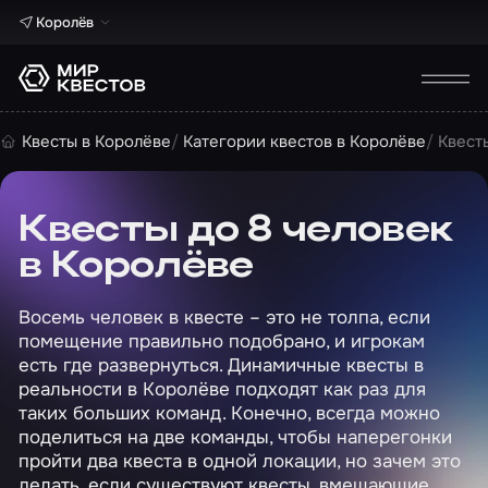
Королёв
Квесты в Королёве
Категории квестов в Королёве
Квест
Квесты до 8 человек
в Королёве
Восемь человек в квесте – это не толпа, если
помещение правильно подобрано, и игрокам
есть где развернуться. Динамичные квесты в
реальности в Королёве подходят как раз для
таких больших команд. Конечно, всегда можно
поделиться на две команды, чтобы наперегонки
пройти два квеста в одной локации, но зачем это
делать, если существуют квесты, вмещающие