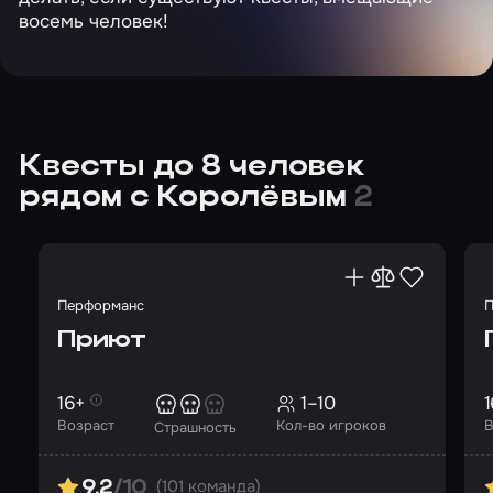
восемь человек!
Квесты до 8 человек
рядом с Королёвым
2
Перформанс
П
Приют
16+
1–10
1
Возраст
Кол-во игроков
В
Страшность
(101 команда)
9.2
/10