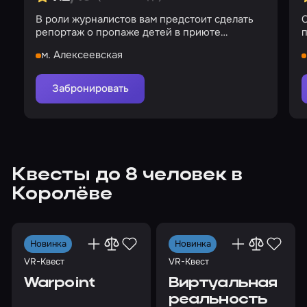
В роли журналистов вам предстоит сделать
С
репортаж о пропаже детей в приюте
п
«Партарриу»
м. Алексеевская
Забронировать
Квесты до 8 человек в
Королёве
Новинка
Новинка
VR-Квест
VR-Квест
Warpoint
Виртуальная
реальность