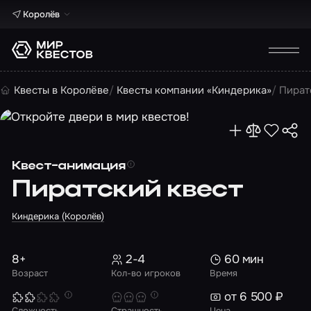
Королёв
Квесты в Королёве
Квесты компании «Киндерика»
Пират
Квест-анимация
Пиратский квест
Киндерика (Королёв)
8+
2-4
60 мин
Возраст
Кол-во игроков
Время
от 6 500 ₽
Сложность
Страшность
Цена