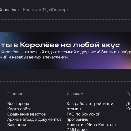
 Королёва
Квесты в ТЦ «Юпитер»
ртнера Сколково
ты в Королёве на любой вкус
 Королёве — отличный отдых с семьей и друзьями! Здесь вы най
ний и незабываемых впечатлений.
Главное
Игрокам
Пр
Все города
Как работает рейтинг и
Де
Карта сайта
отзывы
Ко
Сравнение квестов
FAQ по бонусной
Архив наград и документов
программе
Вакансии
Новости «Мира Квестов»
СМИ о нас