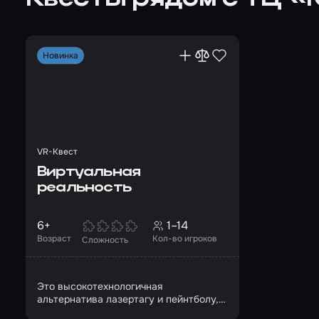
Новинка
VR-Квест
Виртуальная
реальность
6+
1–14
Возраст
Кол-во игроков
Сложность
Это высокотехнологичная
альтернатива лазертагу и пейнтболу,
перенесенная в VR-пространство