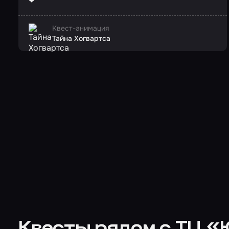
❤
Квест-анимация
Тайна Хогвартса
Квесты рядом с ТЦ 