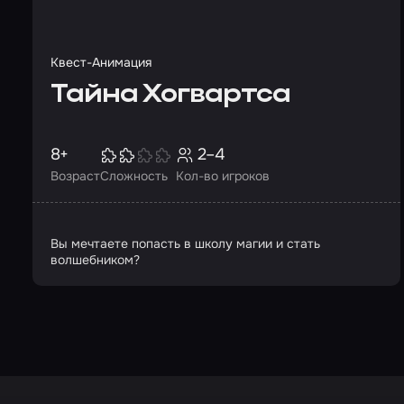
Квест-Анимация
Тайна Хогвартса
8+
2–4
Возраст
Сложность
Кол-во игроков
Вы мечтаете попасть в школу магии и стать
волшебником?