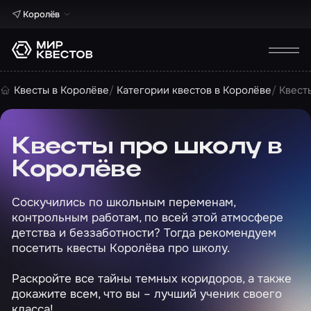
Королёв
Квесты в Королёве
Категории квестов в Королёве
Квест
Квесты про школу в
Королёве
Соскучились по школьным переменам,
контрольным работам, по всей этой атмосфере
детства и беззаботности? Тогда рекомендуем
посетить квесты Королёва про школу.
Раскройте все тайны темных коридоров, а также
докажите всем, что вы – лучший ученик своего
класса!