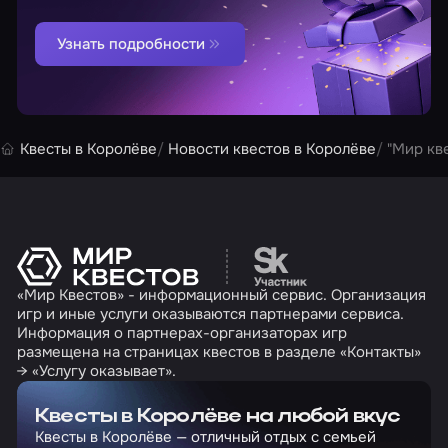
Узнать подробности
Квесты в Королёве
Новости квестов в Королёве
"Мир кв
Перейти на сайт партн
«Мир Квестов» - информационный сервис. Организация
игр и иные услуги оказываются партнерами сервиса.
Информация о партнерах-организаторах игр
размещена на страницах квестов в разделе «Контакты»
→ «Услугу оказывает».
Квесты в Королёве на любой вкус
Квесты в Королёве — отличный отдых с семьей