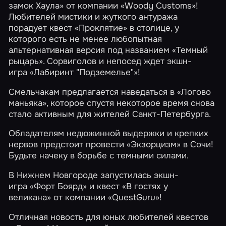
замок Хаула»
от компании «Woody Customs»!
Любителей мистики и жуткого антуража
порадует квест
«Проклятие»
в столице, у
которого есть не менее любопытная
альтернативная версия под названием
«Темный
рыцарь»
. Сорвиголов и непосед ждет экшн-
игра
«Лабиринт "Подземелье"»
!
Смельчакам предлагается наведаться в
«Логово
маньяка»
, которое спустя некоторое время снова
стало активным для жителей Санкт-Петербурга.
Обладателям недюжинной выдержки и крепких
нервов предстоит провести
«Экзорцизм»
в Сочи!
Будьте начеку в борьбе с темными силами.
В Нижнем Новгороде запустилась экшн-
игра
«Форт Боярд»
и квест «В гостях у
великана» от компании «QuestGuru»!
Отличная новость для юных любителей квестов