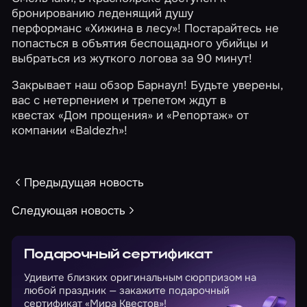
бронированию леденящий душу
перформанс
«Хижина в лесу»
! Постарайтесь не
попасться в объятия беспощадного убийцы и
выбраться из жуткого логова за 90 минут!
Закрывает наш обзор Барнаул! Будьте уверены,
вас с нетерпением и трепетом ждут в
квестах
«Дом прощения»
и
«Репортаж» от
компании «Baldezh»
!
Предыдущая новость
Следующая новость
Подарочный сертификат
Удивите близких оригинальным сюрпризом на
любой праздник — закажите подарочный
сертификат «Мира Квестов»!