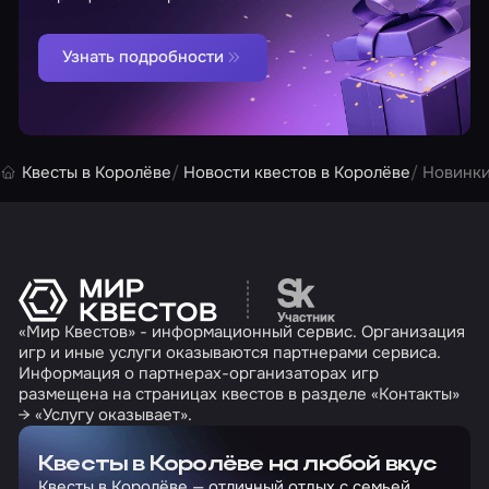
Узнать подробности
Квесты в Королёве
Новости квестов в Королёве
Новинки
Перейти на сайт партн
«Мир Квестов» - информационный сервис. Организация
игр и иные услуги оказываются партнерами сервиса.
Информация о партнерах-организаторах игр
размещена на страницах квестов в разделе «Контакты»
→ «Услугу оказывает».
Квесты в Королёве на любой вкус
Квесты в Королёве — отличный отдых с семьей