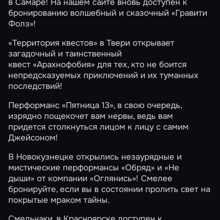
в Самаре! На нашем сайте вновь доступен к
бронированию волшебный и сказочный
«Гравити
Фолз»
!
«Территория квестов» в Твери открывает
загадочный и таинственный
квест
«Арахнофобия»
для тех, кто не боится
непредсказуемых приключений и их туманных
последствий!
Перформанс
«Пятница 13»
, в свою очередь,
изрядно пощекочет вам нервы, ведь вам
придется столкнуться лицом к лицу с самим
Джейсоном!
В Новокузнецке открылись незаурядные и
мистические перформансы
«Обряд»
и
«Не
дыши»
от компании «Оглянись»! Смелее
бронируйте, если вы в состоянии пролить свет на
покрытые мраком тайны.
Смельчаки, в Красноярске доступен к