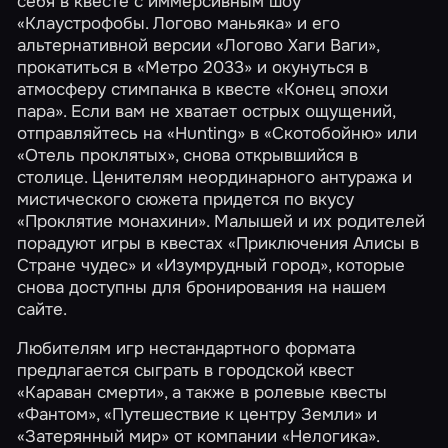
себя в квесте с иммерсивным шоу
«Клаустрофобы. Логово маньяка»
и его
альтернативной версии
«Логово Хаги Ваги»
,
прокатиться в
«Метро 2033»
и окунуться в
атмосферу стимпанка в квесте
«Конец эпохи
пара»
. Если вам не хватает острых ощущений,
отправляйтесь на
«Hunting»
в
«Скотобойню»
или
«Отель проклятых»
, снова открывшийся в
столице. Ценителям неординарного антуража и
мистического сюжета придется по вкусу
«Проклятие монахини»
. Малышей и их родителей
порадуют игры в квестах
«Приключения Алисы в
Стране чудес»
и
«Изумрудный город»
, которые
снова доступны для бронирования на нашем
сайте.
Любителям игр нестандартного формата
предлагается сыграть в городской квест
«Караван смерти»
, а также в ролевые квесты
«Фантом»
,
«Путешествие к центру Земли»
и
«Затерянный мир»
от компании «Нелогика».