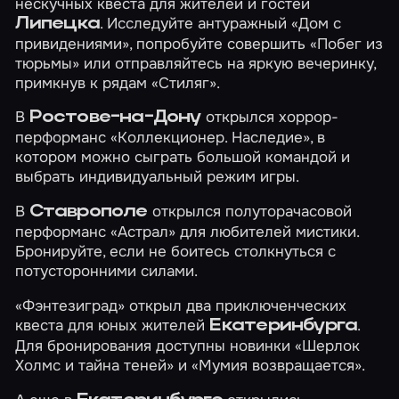
нескучных квеста для жителей и гостей
. Исследуйте антуражный
«Дом с
Липецка
привидениями»
, попробуйте совершить
«Побег из
тюрьмы»
или отправляйтесь на яркую вечеринку,
примкнув к рядам
«Стиляг»
.
В
открылся хоррор-
Ростове-на-Дону
перформанс
«Коллекционер. Наследие»
, в
котором можно сыграть большой командой и
выбрать индивидуальный режим игры.
В
открылся полуторачасовой
Ставрополе
перформанс
«Астрал»
для любителей мистики.
Бронируйте, если не боитесь столкнуться с
потусторонними силами.
«Фэнтезиград» открыл два приключенческих
квеста для юных жителей
.
Екатеринбурга
Для бронирования доступны новинки
«Шерлок
Холмс и тайна теней»
и
«Мумия возвращается»
.