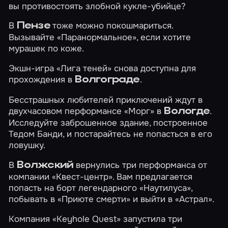
вы противостоять злобной кукле-убийце?
В
тоже можно покошмариться.
Пензе
Вызывайте
«Паранормальное»
, если хотите
мурашек по коже.
Экшн-игра
«Лига теней»
снова доступна для
прохождения в
.
Волгограде
Бесстрашных любителей приключений ждут в
двухчасовом перформансе
«Морг»
в
.
Вологде
Исследуйте заброшенное здание, построенное
Тедом Банди, и постарайтесь не попасться в его
ловушку.
В
вернулись три перформанса от
Волжский
компании «Квест-центр». Вам предлагается
попасть на борт легендарного
«Наутилуса»
,
побывать в
«Приюте смерти»
и выйти в
«Астрал»
.
Компания «Keyhole Quest» запустила три