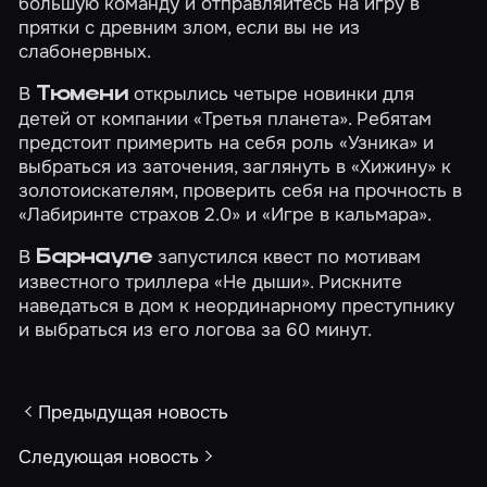
большую команду и отправляйтесь на игру в
прятки с древним злом, если вы не из
слабонервных.
В
открылись четыре новинки для
Тюмени
детей от компании «Третья планета». Ребятам
предстоит примерить на себя роль
«Узника»
и
выбраться из заточения, заглянуть в
«Хижину»
к
золотоискателям, проверить себя на прочность в
«Лабиринте страхов 2.0»
и
«Игре в кальмара»
.
В
запустился квест по мотивам
Барнауле
известного триллера
«Не дыши»
. Рискните
наведаться в дом к неординарному преступнику
и выбраться из его логова за 60 минут.
Предыдущая новость
Следующая новость