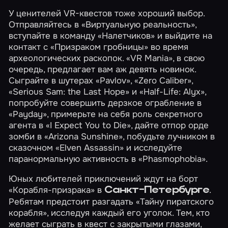
У ценителей VR-квестов тоже хороший выбор.
Отправляйтесь в
«Виртуальную реальность»
,
вступайте в команду
«Налетчиков»
и выйдите на
контакт с
«Призраком гробницы»
во время
археологических раскопок. «VR Mania», в свою
очередь, предлагает вам аж девять новинок.
Сыграйте в шутерах
«Pavlov»
,
«Zero Caliber»
,
«Serious Sam: the Last Hope»
и
«Half-Life: Alyx»
,
попробуйте совершить дерзкое ограбление в
«Payday»
, примерьте на себя роль секретного
агента в
«I Expect You to Die»
, дайте отпор орде
зомби в
«Arizona Sunshine»
, побудьте лучником в
сказочном
«Elven Assassin»
и исследуйте
паранормальную активность в
«Phasmophobia»
.
Юных любителей приключений ждут на борт
«Корабля-призрака»
в
.
Санкт-Петербурге
Ребятам предстоит разгадать
«Тайну пиратского
корабля»
, исследуя каждый его уголок. Тем, кто
желает сыграть в квест с закрытыми глазами,