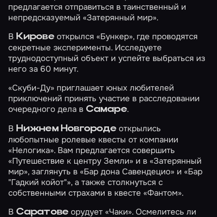
предлагается отправиться в таинственный и
непредсказуемый
«Затерянный мир»
.
В
открылся
«Бункер»
, где проводятся
Кирове
секретные эксперименты. Исследуете
труднодоступный объект и успейте выбраться из
него за 60 минут.
«Скуби-Ду»
приглашает юных любителей
приключений принять участие в расследовании
очередного дела в
.
Самаре
В
открылись
Нижнем Новгороде
любопытные ролевые квесты от компании
«Нелогика». Вам предлагается совершить
«Путешествие к центру Земли»
и в
«Затерянный
мир»
, заглянуть в
«Бар дона Савендецио»
и
«Бар
"Гадкий койот"»
, а также столкнуться с
собственными страхами в квесте
«Фантом»
.
В
орудует
«Чаки»
. Осмелитесь ли
Саратове