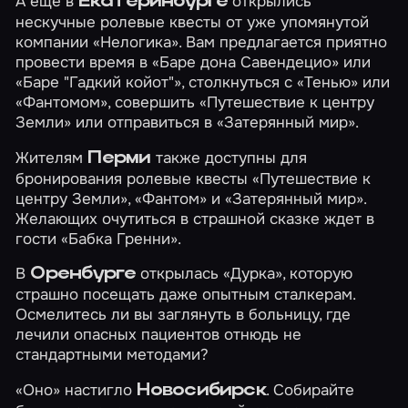
А еще в
открылись
Екатеринбурге
нескучные ролевые квесты от уже упомянутой
компании «Нелогика». Вам предлагается приятно
провести время в
«Баре дона Савендецио»
или
«Баре "Гадкий койот"»
, столкнуться с
«Тенью»
или
«Фантомом»
, совершить
«Путешествие к центру
Земли»
или отправиться в
«Затерянный мир»
.
Жителям
также доступны для
Перми
бронирования ролевые квесты
«Путешествие к
центру Земли»
,
«Фантом»
и
«Затерянный мир»
.
Желающих очутиться в страшной сказке ждет в
гости
«Бабка Гренни»
.
В
открылась
«Дурка»
, которую
Оренбурге
страшно посещать даже опытным сталкерам.
Осмелитесь ли вы заглянуть в больницу, где
лечили опасных пациентов отнюдь не
стандартными методами?
«Оно»
настигло
. Собирайте
Новосибирск