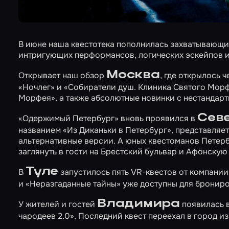
В июне наша квестотека пополнилась захватывающи
интригующих перформансов, логических эскейпов и
Москва
Открывает наш обзор
, где открылось
«Ночлег»
и
«Собиратели душ. Клиника Святого Мор
Морфея», а также абсолютные новинки с нестанда
Сев
«Одержимый Петербург»
вновь проявился в
названием «Из Диканьки в Петербург», представляе
альтернативные версии. А юных квестоманов Петерб
заглянуть в гости на
Брестский бульвар
и
Афонскую 
Туле
В
запустилось пять VR-квестов от компании
и
«Неразгаданные тайны»
уже доступны для брониро
Владимира
У жителей и гостей
появилась 
чародеев 2.0»
. Последний квест переехал в город и