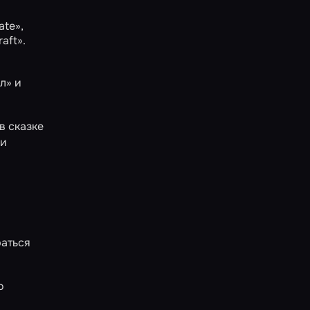
ate»
,
raft»
.
л»
и
в сказке
и
раться
о