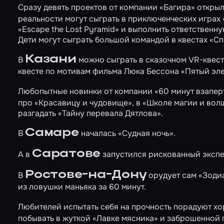
Сразу девять проектов от компании «Багира» откры
реальности могут сыграть в приключенческих играх
«Escape the Lost Pyramid»
и выполнить ответственн
Дети могут сыграть большой командой в квестах
«Сп
Казани
В
можно сыграть в сказочном VR-квес
квесте по мотивам фильма Люка Бессона
«Пятый эл
Любопытные новинки от компании «60 минут взапер
про
«Красавицу и чудовище»
, в
«Школе магии и вол
разгадать
«Тайну перевала Дятлова»
.
Самаре
В
началась
«Судная ночь»
.
Саратове
А в
запустился рискованный экспе
Ростове-на-Дону
В
орудует сам
«Зоди
из ловушки маньяка за 60 минут.
Любителей испытать себя на прочность порадуют 
побывать в жуткой
«Лавке мясника»
и заброшенной