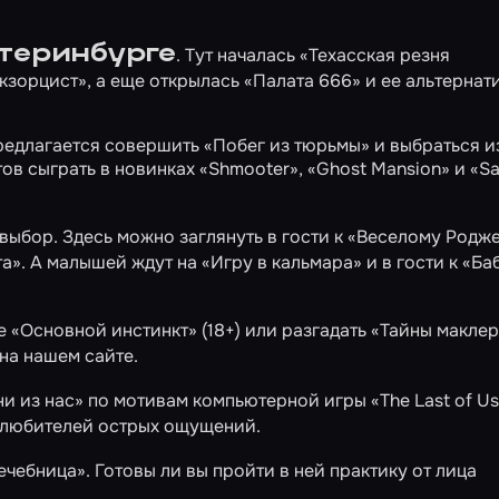
теринбурге
. Тут началась
«Техасская резня
кзорцист»
, а еще открылась
«Палата 666»
и ее альтернат
предлагается совершить
«Побег из тюрьмы»
и выбраться и
тов сыграть в новинках
«Shmooter»
,
«Ghost Mansion»
и
«Sa
выбор. Здесь можно заглянуть в гости к
«Веселому Родж
та»
. А малышей ждут на
«Игру в кальмара»
и в гости к
«Ба
те
«Основной инстинкт»
(18+) или разгадать
«Тайны маклер
на нашем сайте.
и из нас»
по мотивам компьютерной игры «The Last of Us
любителей острых ощущений.
ечебница»
. Готовы ли вы пройти в ней практику от лица