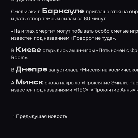
Барнауле
Смельчаки в
приглашаются на об
и дать отпор темным силам за 60 минут.
«На иглах смерти»
могут побывать особо смелые иг
известен под названием «Поворот не туда».
Киеве
В
открылись экшн-игры
«Пять ночей с Ф
Room».
Днепре
В
запустилась
«Миссия на космическо
Минск
А
снова накрыло
«Проклятие Эмили. Час
известен под названиями «REC», «Проклятие Анны» 
Предыдущая новость