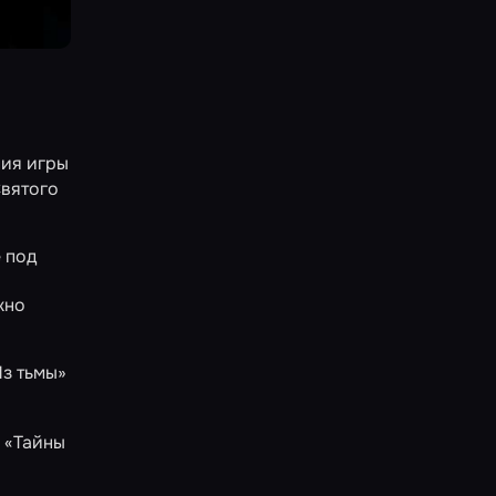
ния игры
Святого
 под
жно
Из тьмы»
ь
«Тайны