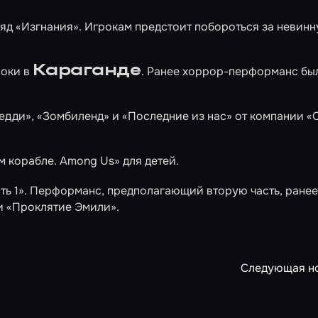
ряд
«Изгнания»
. Игрокам предстоит побороться за невин
Караганде
роки в
. Ранее хоррор-перформанс бы
редди»
,
«Зомбиленд»
и
«Последние из нас»
от компании «
м корабле. Among Us»
для детей.
ть 1»
. Перформанс, предполагающий вторую часть, ранее
и «Проклятие Эмили».
Следующая н