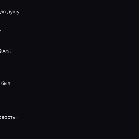
ную душу
л
Quest
 был
овость