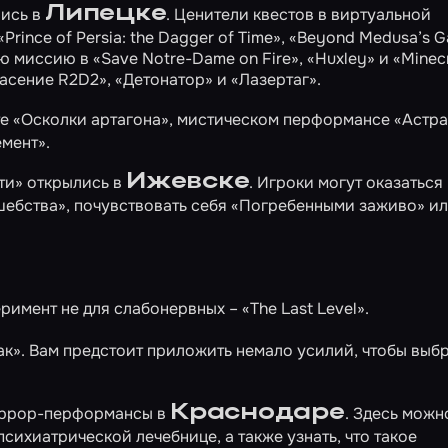
Липецке
лись в
. Ценители квестов в виртуальной
«Prince of Persia: the Dagger of Time»
,
«Beyond Medusa’s G
ую миссию в
«Save Notre-Dame on Fire»
,
«Huxley»
и
«Minec
асение R2D2»
,
«Детонатор»
и
«Лазертаг»
.
те
«Осколки артагона»
, мистическом перформансе
«Астра
емент»
.
Ижевске
ти» открылись в
. Игроки могут оказаться 
шебства»
, почувствовать себя
«Погребенными заживо»
ил
римент не для слабонервных –
«The Last Level»
.
ак»
. Вам предстоит приложить немало усилий, чтобы выб
Краснодаре
хоррор-перформансы в
. Здесь можн
психиатрической лечебнице
, а также узнать, что такое