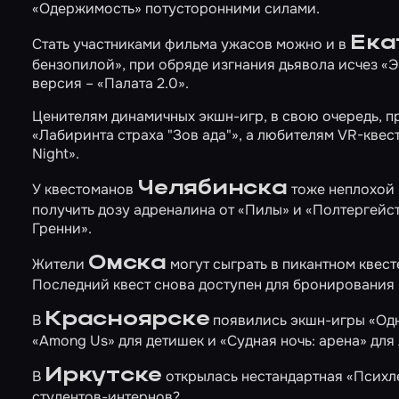
«Одержимость»
потусторонними силами.
Ека
Стать участниками фильма ужасов можно и в
бензопилой»
, при обряде изгнания дьявола исчез
«Э
версия –
«Палата 2.0»
.
Ценителям динамичных экшн-игр, в свою очередь, 
«Лабиринта страха "Зов ада"»
, а любителям VR-квес
Night»
.
Челябинска
У квестоманов
тоже неплохой 
получить дозу адреналина от
«Пилы»
и
«Полтергейс
Гренни»
.
Омска
Жители
могут сыграть в пикантном квес
Последний квест снова доступен для бронирования 
Красноярске
В
появились экшн-игры
«Одн
«Among Us»
для детишек и
«Судная ночь: арена»
для 
Иркутске
В
открылась нестандартная
«Психл
студентов-интернов?