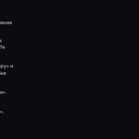
ивная
з
fe
еру»
и
бке
а»
.
»,