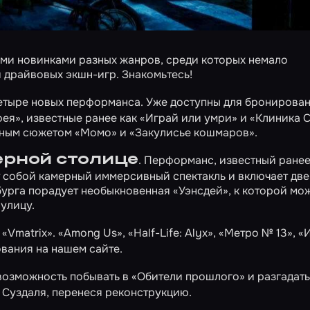
ми новинками разных жанров, среди которых немало
 драйвовых экшн-игр. Знакомьтесь!
 четыре новых перформанса. Уже доступны для бронирова
фея»
, известные ранее как «Играй или умри» и «Клиника 
ртным сюжетом
«Момо»
и
«Закулисье кошмаров»
.
ерной столице
. Перформанс, известный ранее
т собой камерный иммерсивный спектакль и включает две
урга порадует необыкновенная «Уэнсдей», к которой мо
улицу
.
 «Vmatrix».
«Among Us»
,
«Half-Life: Alyx»
,
«Метро № 13»
,
«
вания на нашем сайте.
возможность побывать в
«Обители прошлого»
и разгадат
з Суздаля, перенеся реконструкцию.