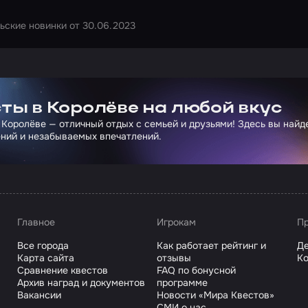
ьские новинки от 30.06.2023
ртнера Сколково
ты в Королёве на любой вкус
 Королёве — отличный отдых с семьей и друзьями! Здесь вы най
ний и незабываемых впечатлений.
Главное
Игрокам
Пр
Все города
Как работает рейтинг и
Де
Карта сайта
отзывы
Ко
Сравнение квестов
FAQ по бонусной
Архив наград и документов
программе
Вакансии
Новости «Мира Квестов»
СМИ о нас