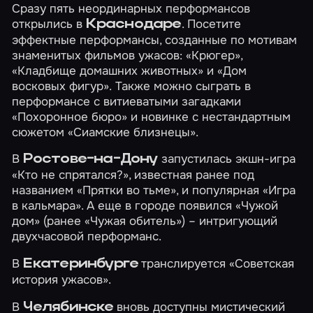
Сразу пять неординарных перформансов
открылись в
. Посетите
Краснодаре
эффектные перформансы, созданные по мотивам
знаменитых фильмов ужасов:
«Крюгер»
,
«Кладбище домашних животных»
и
«Дом
восковых фигур»
. Также можно сыграть в
перформансе с витиеватыми загадками
«Похоронное бюро»
и новинке с нестандартным
сюжетом
«Сиамские близнецы»
.
В
запустилась экшн-игра
Ростове-на-Дону
«Кто не спрятался?»
, известная ранее под
названием «Прятки во тьме», и популярная
«Игра
в кальмара»
. А еще в городе появился
«Чужой
дом»
(ранее «Чужая обитель») – интригующий
двухчасовой перформанс.
В
транслируется
«Советская
Екатеринбурге
история ужасов»
.
В
вновь доступны мистический
Челябинске