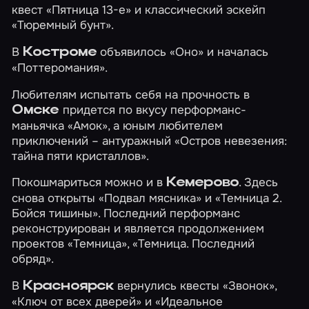
квест
«Пятница 13-е»
и классический эскейп
«Тюремный бунт»
.
В
объявилось
«Оно»
и началась
Костроме
«Поттеромания»
.
Любителям испытать себя на прочность в
придется по вкусу перформанс-
Омске
маньячка
«Амок»
, а юным любителем
приключений – антуражный
«Остров невезения:
тайна пяти кристаллов»
.
Покошмариться можно и в
. Здесь
Кемерово
снова открыты
«Подвал мясника»
и
«Темница 2.
Бойся тишины»
. Последний перформанс
реконструирован и является продолжением
проектов «Темница», «Темница. Последний
обряд».
В
вернулись квесты
«Звонок»
,
Красноярск
«Ключ от всех дверей»
и
«Идеальное