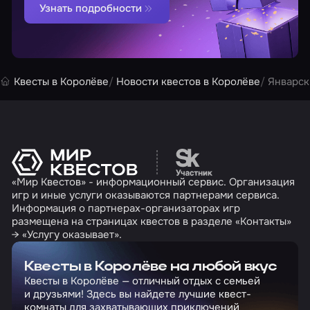
Узнать подробности
Квесты в Королёве
Новости квестов в Королёве
Январск
Перейти на сайт партн
«Мир Квестов» - информационный сервис. Организация
игр и иные услуги оказываются партнерами сервиса.
Информация о партнерах-организаторах игр
размещена на страницах квестов в разделе «Контакты»
→ «Услугу оказывает».
Квесты в Королёве на любой вкус
Квесты в Королёве — отличный отдых с семьей
и друзьями! Здесь вы найдете лучшие квест-
комнаты для захватывающих приключений