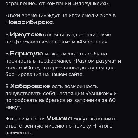
ограбление»
от компании «Вловушке24».
«Духи времени»
ждут на игру смельчаков в
.
Новосибирске
В
открылись адреналиновые
Иркутске
перформансы
«Взаперти»
и
«Амбрелла»
.
В
можно испытать себя на
Барнауле
прочность в перформансе
«Разлом разума»
и
квесте
«Оно»
, которые снова доступны для
бронирования на нашем сайте.
В
есть возможность
Хабаровске
почувствовать себя настоящим
«Узником»
и
попробовать выбраться из заточения за 60
минут.
Жители и гости
могут выполнить
Минска
ответственную миссию по поиску
«Пятого
элемента»
.