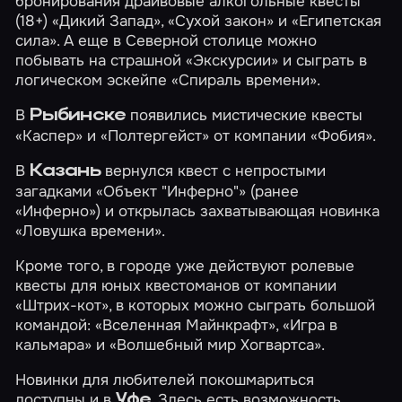
бронирования драйвовые алкогольные квесты
(18+)
«Дикий Запад»
,
«Сухой закон»
и
«Египетская
сила»
. А еще в Северной столице можно
побывать на страшной
«Экскурсии»
и сыграть в
логическом эскейпе
«Спираль времени»
.
В
появились мистические квесты
Рыбинске
«Каспер»
и
«Полтергейст»
от компании «Фобия».
В
вернулся квест с непростыми
Казань
загадками
«Объект "Инферно"»
(ранее
«Инферно») и открылась захватывающая новинка
«Ловушка времени»
.
Кроме того, в городе уже действуют ролевые
квесты для юных квестоманов от компании
«Штрих-кот», в которых можно сыграть большой
командой:
«Вселенная Майнкрафт»
,
«Игра в
кальмара»
и
«Волшебный мир Хогвартса»
.
Новинки для любителей покошмариться
доступны и в
. Здесь есть возможность
Уфе