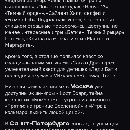
«Ведьма из Блэр. Новая глава»
,
«Игра на
выживание»
,
«Поворот не туда»
,
«House 13»
,
«Темный орден»
,
«Сайлент Хилл: селфи»
и
«Frozen Lab»
. Подросткам и тем, кто не любит
слишком страшные перформансы, доступны не
менее интересные игры
«Бэтмен: Темный рыцарь
Готэма»
,
«Клятва на молчание»
и
«Мастер и
Маргарита»
.
Кроме того, в столице появился квест со
скандинавскими мотивами
«Сага о Дракхаре»
,
увлекательный квест для детишек
«Леди Баг и
последняя акума»
и VR-квест
«Runaway Train»
.
Ну а для самых активных в
уже
Москве
доступны экшн-игры
«Форт Боярд: тайна
крепости»
,
«Бомбермен: угроза из космоса»
,
«Прятки: на границе Вселенной»
и
«Игра в
кальмара: выжить любой ценой»
.
В
вновь доступны для
Санкт-Петербурге