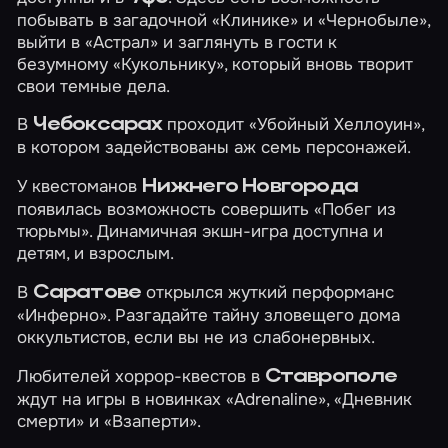
побывать в загадочной
«Клинике»
и
«Чернобыле»
,
выйти в
«Астрал»
и заглянуть в гости к
безумному
«Кукольнику»
, который вновь творит
свои темные дела.
В
проходит
«Убойный Хеллоуин»
,
Чебоксарах
в котором задействованы аж семь персонажей.
У квестоманов
Нижнего Новгорода
появилась возможность совершить
«Побег из
тюрьмы»
. Динамичная экшн-игра доступна и
детям, и взрослым.
В
открылся жуткий перформанс
Саратове
«Инферно»
. Разгадайте тайну зловещего дома
оккультистов, если вы не из слабонервных.
Любителей хоррор-квестов в
Ставрополе
ждут на игры в новинках
«Adrenaline»
,
«Дневник
смерти»
и
«Взаперти»
.