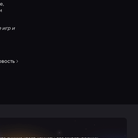
е
,
и
 игр и
овость