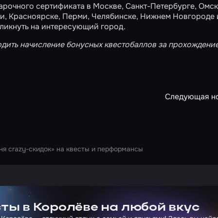
дарочного сертификата в
Москве
,
Санкт-Петербурге
,
Омск
ни
,
Красноярске
,
Перми
,
Челябинске
,
Нижнем Новгороде
кликнуть на интересующий город.
одить начисление
бонусных квестобаллов
за прохождение
Следующая н
дня crazy-скидок» на квесты и перформансы
ртнера Сколково
ты в Королёве на любой вкус