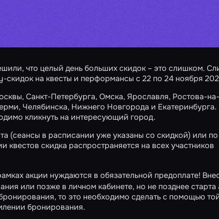
ешили, что целый день больших скидок – это слишком. С
zy-скидок
на квесты и перформансы с 22 по 24 ноября 202
осквы
,
Санкт-Петербурга
,
Омска
,
Ярославля
,
Ростова-на
ерми
,
Челябинска
,
Нижнего Новгорода
и
Екатеринбурга
.
ходимо кликнуть на интересующий город.
та (сеансы в расписании уже указаны со скидкой) или по
ии квестов скидка распространяется на всех участников
рамках акции нуждаются в обязательной предоплате! Вне
ания или позже в
личном кабинете
, но не позднее старта
е бронирования, то это необходимо сделать с помощью
то
рмлении бронирования.