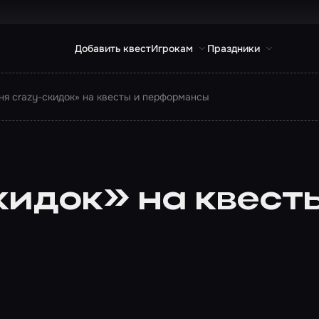
Добавить квест
Игрокам
Праздники
дня crazy-скидок» на квесты и перформансы
кидок» на квест