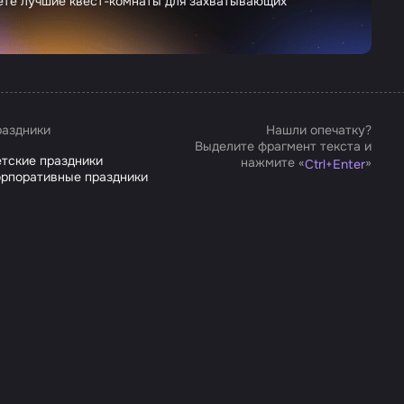
дете лучшие квест-комнаты для захватывающих
аздники
Нашли опечатку?
Выделите фрагмент текста и
тские праздники
нажмите «
»
Ctrl
+
Enter
рпоративные праздники