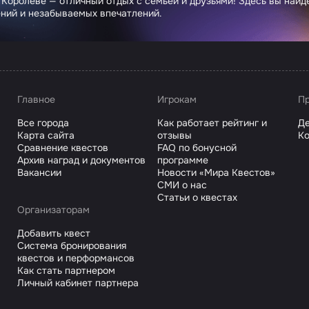
 Королёве — отличный отдых с семьей и друзьями! Здесь вы най
ний и незабываемых впечатлений.
Главное
Игрокам
Пр
Все города
Как работает рейтинг и
Де
Карта сайта
отзывы
Ко
Сравнение квестов
FAQ по бонусной
Архив наград и документов
программе
Вакансии
Новости «Мира Квестов»
СМИ о нас
Статьи о квестах
Организаторам
Добавить квест
Система бронирования
квестов и перформансов
Как стать партнером
Личный кабинет партнера