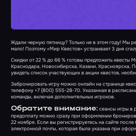
Ждали черную пятницу? Только не в этом году! Мы р
мало! Поэтому «Мир Квестов» устраивает
3 дня cra
Скидки от 22 % до 66 % готовы предложить квесты
М
Краснодара
,
Новосибирска
,
Казани
,
Красноярска
,
П
увидеть список участвующих в акции квестов, необ
Забронировать игру можно онлайн на странице квес
телефону +7 (800) 555-28-70. Указанная в расписан
команды, включая дополнительных игроков.
Обратите внимание:
сеансы игры в 
предоплату можно сразу при оформлении брониров
22 ноября. Если вы регистрируетесь на сайте посл
электронной почты
, которая была указана при офо