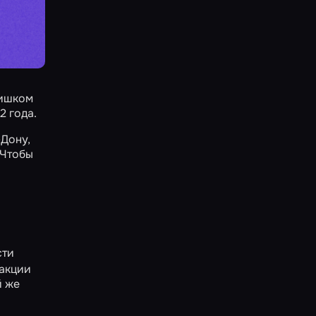
лишком
2 года.
-Дону
,
 Чтобы
сти
 акции
й же