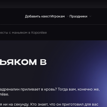
Добавить квест
Игрокам
Праздники
есты с маньяком в Королёве
ьяком в
дреналин приливает в кровь? Тогда вам, конечно же,
лёве.
ни на секунду. Кто знает, что он приготовил для вас