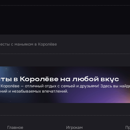
есты с маньяком в Королёве
ртнера Сколково
ты в Королёве на любой вкус
 Королёве — отличный отдых с семьей и друзьями! Здесь вы най
ний и незабываемых впечатлений.
Главное
Игрокам
Пр