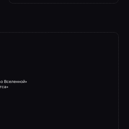
во Вселенной»
тса»