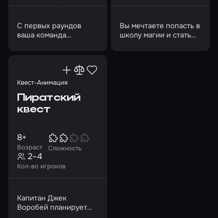
С первых раундов
Вы мечтаете попасть в
ваша команда
школу магии и стать
столкнется с
волшебником?
ребусами, созданными
с юмором
Квест-Анимация
Пиратский
квест
8+
Возраст
Сложность
2–4
Кол-во игроков
Капитан Джек
Воробей планирует
отправиться на поиски