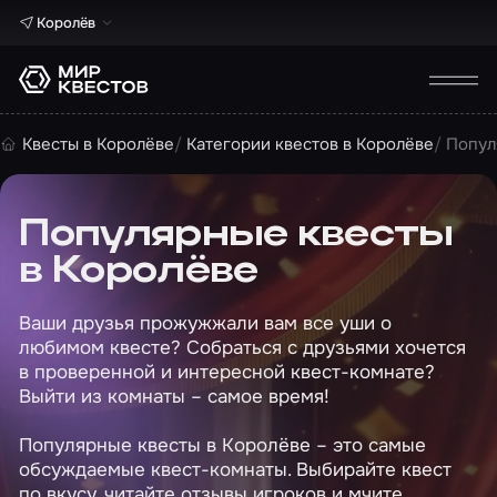
Королёв
Квесты в Королёве
Категории квестов в Королёве
Попул
Популярные квесты
в Королёве
Ваши друзья прожужжали вам все уши о
любимом квесте? Собраться с друзьями хочется
в проверенной и интересной квест-комнате?
Выйти из комнаты – самое время!
Популярные квесты в Королёве – это самые
обсуждаемые квест-комнаты. Выбирайте квест
по вкусу, читайте отзывы игроков и мчите