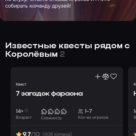
собирать команду друзей!
Известные квесты рядом с
Королёвым
2
Квест
К
7 загадок фараона
14+
1–7
1
Возраст
Кол-во игроков
В
Сложность
(408 команд)
9.7
/10