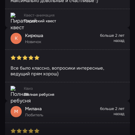
максимально довольные и счастливые :)
Квест-анимация
Пиратский квест
Кирюша
больше 2 лет
К
назад
Новичок
Все было классно, вопросики интересные,
ведущий прям хорош)
Квиз
Полная ребусня
Милана
больше 2 лет
М
назад
Любитель