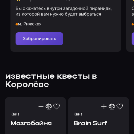
Вы окажетесь внутри загадочной пирамиды,
О
из которой вам нужно будет выбраться
з
м. Рижская
Забронировать
известные квесты в
Королёве
Квиз
Квиз
Мозгобойня
Brain Surf