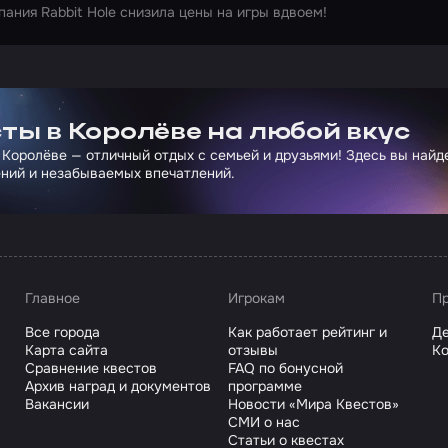
пания Rabbit Hole снизила цены на игры вдвоем!
ртнера Сколково
ты в Королёве на любой вкус
 Королёве — отличный отдых с семьей и друзьями! Здесь вы най
ний и незабываемых впечатлений.
Главное
Игрокам
Пр
Все города
Как работает рейтинг и
Де
Карта сайта
отзывы
Ко
Сравнение квестов
FAQ по бонусной
Архив наград и документов
программе
Вакансии
Новости «Мира Квестов»
СМИ о нас
Статьи о квестах