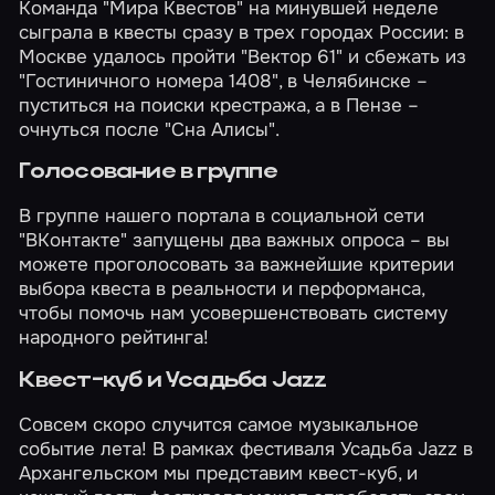
Команда "Мира Квестов" на минувшей неделе
сыграла в квесты сразу в трех городах России: в
Москве удалось пройти
"Вектор 61"
и сбежать из
"Гостиничного номера 1408"
, в Челябинске –
пуститься на
поиски крестража
, а в Пензе –
очнуться после
"Сна Алисы"
.
Голосование в группе
В группе нашего портала в социальной сети
"ВКонтакте" запущены два важных опроса –
вы
можете проголосовать за важнейшие критерии
выбора
квеста
в реальности и
перформанса
,
чтобы помочь нам усовершенствовать систему
народного рейтинга!
Квест-куб и
Усадьба Jazz
Совсем скоро случится самое музыкальное
событие лета! В рамках фестиваля
Усадьба Jazz в
Архангельском
мы представим квест-куб, и