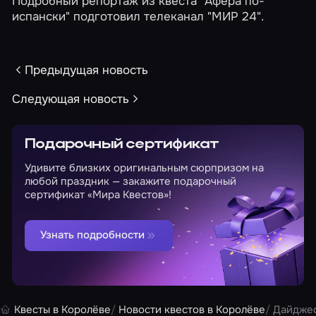
Подробный
репортаж
из квеста "Афера по-
испански" подготовил телеканал "МИР 24".
Предыдущая новость
Следующая новость
Подарочный сертификат
Удивите близких оригинальным сюрпризом на
любой праздник — закажите подарочный
сертификат «Мира Квестов»!
Узнать подробности
Квесты в Королёве
Новости квестов в Королёве
Дайджес