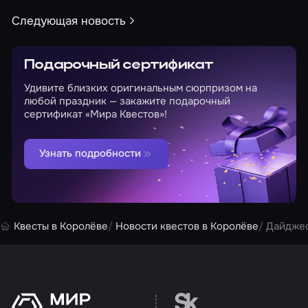
Следующая новость
Подарочный сертификат
Удивите близких оригинальным сюрпризом на
любой праздник — закажите подарочный
сертификат «Мира Квестов»!
Узнать подробности
Квесты в Королёве
Новости квестов в Королёве
Дайджес
Перейти на сайт партн