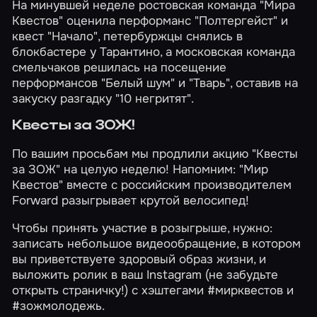
На минувшей неделе ростовская команда "Мира
Квестов" оценила перформанс
"Полтергейст"
и
квест
"Начало"
, петербуржцы снялись в
блокбастере у
Тарантино
, а московская команда
смельчаков решилась на посещение
перформансов
"Белый шум"
и
"Тварь"
, оставив на
закуску разгадку
"10 негритят"
.
Квесты за ЗОЖ!
По вашим просьбам мы продлили акцию "Квесты
за ЗОЖ" на
целую неделю
! Напомним: "Мир
Квестов" вместе с российским производителем
Forward разыгрывает крутой велосипед!
Чтобы принять участие в розыгрыше, нужно:
записать небольшое видеообращение, в котором
вы приветствуете здоровый образ жизни, и
выложить ролик в ваш Instagram (не забудьте
открыть страничку!) с хэштегами #мирквестов и
#зожмолодежь.