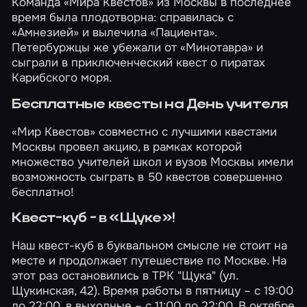
Команда «Мира Квестов» из Москвы в последнее
время была плодотворна: справилась с
«Амнезией»
и вылечила
«Пациента»
.
Петербуржцы же убежали от
«Минотавра»
и
сыграли в приключенческий квест о пиратах
Карибского моря
.
Бесплатные квесты на День учителя
«Мир Квестов» совместно с лучшими квестами
Москвы провел акцию, в рамках которой
множество учителей школ и вузов Москвы имели
возможность сыграть в
50 квестов
совершенно
бесплатно!
Квест-куб - в «Щуке»!
Наш квест-куб в буквальном смысле не стоит на
месте и продолжает путешествие по Москве. На
этот раз остановились в ТРК "Щука" (ул.
Щукинская, 42). Время работы в пятницу – с 19:00
до 22:00, в выходные – с 11:00 до 22:00. В октябре