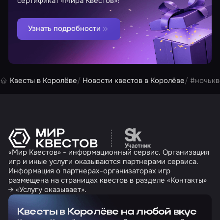
сертификат «Мира Квестов»!
Узнать подробности
Квесты в Королёве
Новости квестов в Королёве
#ночькв
Перейти на сайт партн
«Мир Квестов» - информационный сервис. Организация
игр и иные услуги оказываются партнерами сервиса.
Информация о партнерах-организаторах игр
размещена на страницах квестов в разделе «Контакты»
→ «Услугу оказывает».
Квесты в Королёве на любой вкус