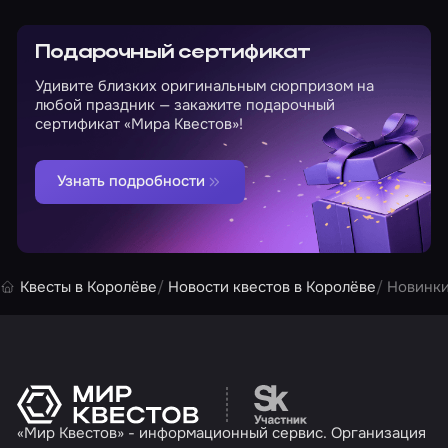
Подарочный сертификат
Удивите близких оригинальным сюрпризом на
любой праздник — закажите подарочный
сертификат «Мира Квестов»!
Узнать подробности
Квесты в Королёве
Новости квестов в Королёве
Новинки
Перейти на сайт партн
«Мир Квестов» - информационный сервис. Организация