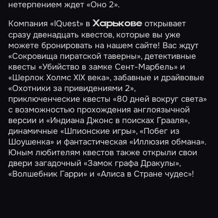
нетерпением ждет
«Оно 2»
.
Компания «IQuest» в
открывает
Харькове
сразу двенадцать квестов, которые вы уже
можете бронировать на нашем сайте! Вас ждут
«Сокровища пиратской таверны»
, детективные
квесты
«Убийство в замке Сент-Марбель»
и
«Шерлок Холмс XIX века»
, забавные и драйвовые
«Охотники за привидениями 2»
,
приключенческие квесты
«80 дней вокруг света»
с возможностью прохождения англоязычной
версии и
«Индиана Джонс в поисках Грааля»
,
динамичные
«Шпионские игры»
,
«Побег из
Шоушенка»
и фантастическая
«Иллюзия обмана»
.
Юным любителям квестов также открыли свои
двери загадочный
«Замок графа Дракулы»
,
«Волшебник Гарри»
и
«Алиса в Стране чудес»
!