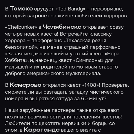
В
орудует
«Ted Bandy»
– перформанс,
Томске
который затронет за живое любителей хорроров.
«Chelbunker» в
открывает сразу
Челябинске
четыре новых квеста! Встречайте классику
хоррора – перформанс
«Техасская резня
бензопилой»
, не менее страшный перформанс
«Заклятие»
, магический и уютный квест
«Нора
Хоббита»
, и, наконец, квест
«Симпсоны»
для
малышей и их родителей по мотивам старого
доброго американского мультсериала.
В
открылся квест
«1408»
! Проверьте,
Кемерово
сможете ли вы разгадать загадку мистического
номера и выбраться оттуда за 60 минут?
Наши зарубежные партнеры также открывают
нехилые возможности для посещения квестов!
Любители пощекотать нервишки и борцы со
злом, в
вашего визита с
Караганде