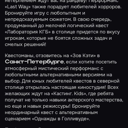
нетерпением ждут вас на рандеву! Перформанс
«Last Way»
также порадует любителей хорроров.
Бронируйте игру с любопытным и
непредсказуемым сюжетом. В свою очередь,
продуманный до мелочей логический квест
«Лаборатория КГБ»
в столице придется по вкусу
игрокам, которые не боятся сложных задач и
смелых решений!
Квестоманы, отзовитесь на
«Зов Кэти»
в
, если хотите посетить
Санкт-Петербурге
атмосферный мистический перформанс с
любопытными альтернативными версиями на
выбор. Для юных любителей квестов в северной
столице открылась настоящая киностудия! Всех
желающих ждут на
«Кастинг. Kids»
, где ребята
получат не только навыки актерского мастерства,
но еще и навык режиссуры! Бронируйте
неординарный квест с альтернативным
сценарием
«Однажды в Голливуде»
.