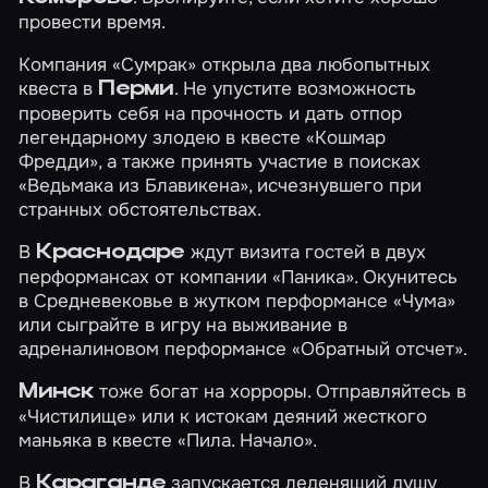
провести время.
Компания «Сумрак» открыла два любопытных
квеста в
. Не упустите возможность
Перми
проверить себя на прочность и дать отпор
легендарному злодею в квесте
«Кошмар
Фредди»
, а также принять участие в поисках
«Ведьмака из Блавикена»
, исчезнувшего при
странных обстоятельствах.
В
ждут визита гостей в двух
Краснодаре
перформансах от компании «Паника». Окунитесь
в Средневековье в жутком перформансе
«Чума»
или сыграйте в игру на выживание в
адреналиновом перформансе
«Обратный отсчет»
.
тоже богат на хорроры. Отправляйтесь в
Минск
«Чистилище»
или к истокам деяний жесткого
маньяка в квесте
«Пила. Начало»
.
В
запускается леденящий душу
Караганде