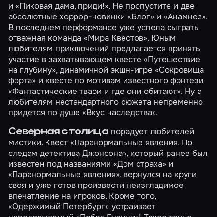
и «Пиковая дама, приди!». Не пропустите и две
абсолютные хоррор-новинки
«Блог»
и
«Анамнез»
.
В последнем перформансе уже
успела сыграть
отважная команда «Мира Квестов». Юным
любителям приключений предлагается принять
участие в захватывающем квесте
«Путешествие
на глубину»
, динамичной экшн-игре
«Сокровища
форта»
и квесте по мотивам известного фэнтези
«Фантастические твари и где они обитают». Ну а
любителям нестандартного сюжета непременно
придется по душе
«Вкус наследства»
.
порадует любителей
Северная столица
мистики. Квест
«Паранормальные явления. По
следам детектива Джонсона»
, который ранее был
известен под названиями «Дом страха» и
«Паранормальные явления», вернулся на круги
своя и уже готов произвести неизгладимое
впечатление на игроков. Кроме того,
«Одержимый Петербург»
устраивает
неподражаемый
«Побег Гудини»
! Такое точно