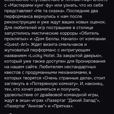
с
«Мастерами кунг-фу»
или узнать, что из себя
представляет
«Не та сказка»
. Последние два
перформанса вернулись к нам после
реконструкции и уже ждут ваших новых оценок.
Для любителей игр пострашнее в столице
запустились мистические хорроры
«Обитель
проклятых»
и
«Дом Беллы. Начало»
от компании
«Quest-Art». Ждет визита смельчаков и
жутковатый перформанс с интригующим
названием
«Lucky Hotel. За закрытой дверью»
,
который уже также доступен для бронирования
на нашем сайте. Любителям нестандартных
квестов с продуманными механизмами, в
которых творятся
«Очень странные дела»
, стоит
заглянуть в
«Потерянную комнату»
. И, наконец,
тех, кто хочет размяться и получить
удовольствие от драйвовой командной игры,
ждут в экшн-играх
«Лазертаг "Дикий Запад"»
,
«Лазертаг "Анклав"»
и
«Прятках»
.