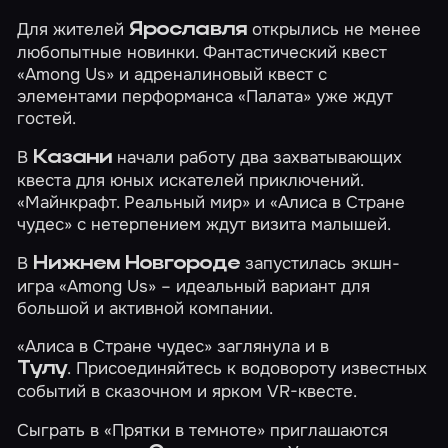
Для жителей
открылись не менее
Ярославля
любопытные новинки. Фантастический квест
«Among Us»
и адреналиновый квест с
элементами перформанса
«Палата»
уже ждут
гостей.
В
начали работу два захватывающих
Казани
квеста для юных искателей приключений.
«Майнкрафт. Реальный мир»
и
«Алиса в Стране
чудес»
с нетерпением ждут визита малышей.
В
запустилась экшн-
Нижнем Новгороде
игра
«Among Us»
– идеальный вариант для
большой и активной компании.
«Алиса в Стране чудес»
заглянула и в
. Присоединяйтесь к водовороту известных
Тулу
событий в сказочном и ярком VR-квесте.
Сыграть в
«Прятки в темноте»
приглашаются