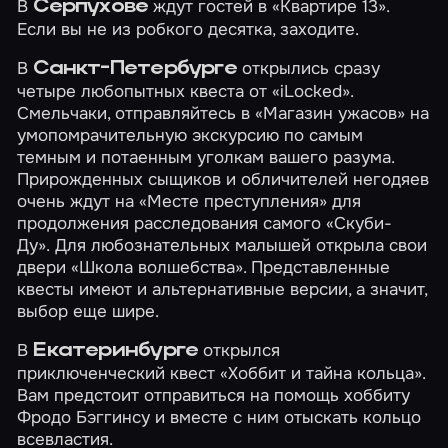
В
ждут гостей в
«Квартире 13»
.
Серпухове
Если вы не из робкого десятка, заходите.
В
открылись сразу
Санкт-Петербурге
четыре любопытных квеста от «iLocked».
Смельчаки, отправляйтесь в
«Магазин ужасов»
на
умопомрачительную экскурсию по самым
темным и потаенным уголкам вашего разума.
Прирожденных сыщиков и обличителей негодяев
очень ждут на
«Месте преступления»
для
продолжения расследования самого
«Скуби-
Ду»
. Для любознательных малышей открыла свои
двери
«Школа волшебства»
. Представленные
квесты имеют и альтернативные версии, а значит,
выбор еще шире.
В
открылся
Екатеринбурге
приключенческий квест
«Хоббит и тайна кольца»
.
Вам предстоит отправиться на помощь хоббиту
Фродо Бэггинсу и вместе с ним отыскать кольцо
всевластия.