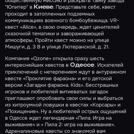
общественную миссию и раскрыть тайну завода
"Юпитер" в
. Представьте себе, квест
Киеве
проходит в затопленных подземных
коммуникациях военного бомбоубежища. VR-
квест «Alice», в свою очередь, ждет ценителей
сказочной тематики и завораживающей
атмосферы. Пройти квест можно
на улице
Мишуги, д. 3 В
и
улице Лютеранской, д. 21
.
Компания «Qzone» открыла сразу шесть
интереснейших квестов в
. Искателей
Одессе
приключений с нетерпением ждут в антуражном
квесте
«Проклятие фараона»
и его детской
версии
«Загадки фараона. Kids»
. Бесстрашных
игроков и любителей витиеватых загадок
приглашают опробовать свои силы и выбраться
из хитроумной ловушки в квестах
«Корсары»
и
«Похищение»
. Ну а любителей острых ощущений
в Одессе ждет легендарная
«Пила. Игра на
выживание»
и
« Пила 2: игра на выживание»
.
Адреналиновые квесты со знакомой вам