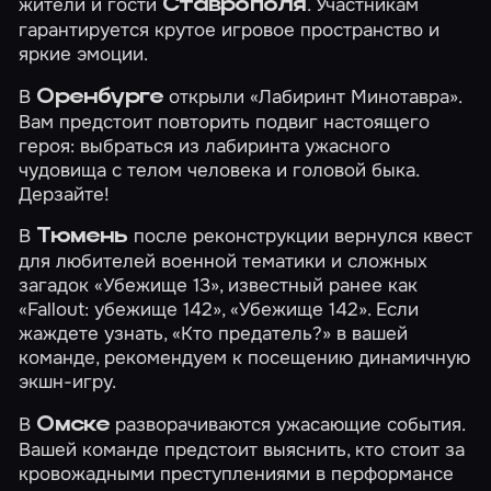
жители и гости
. Участникам
Ставрополя
гарантируется крутое игровое пространство и
яркие эмоции.
В
открыли
«Лабиринт Минотавра»
.
Оренбурге
Вам предстоит повторить подвиг настоящего
героя: выбраться из лабиринта ужасного
чудовища с телом человека и головой быка.
Дерзайте!
В
после реконструкции вернулся квест
Тюмень
для любителей военной тематики и сложных
загадок
«Убежище 13»
, известный ранее как
«Fallout: убежище 142», «Убежище 142». Если
жаждете узнать,
«Кто предатель?»
в вашей
команде, рекомендуем к посещению динамичную
экшн-игру.
В
разворачиваются ужасающие события.
Омске
Вашей команде предстоит выяснить, кто стоит за
кровожадными преступлениями в перформансе