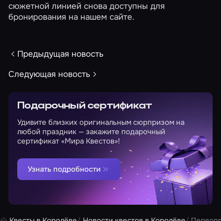
сюжетной линией снова доступны для
бронирования на нашем сайте.
Предыдущая новость
Следующая новость
Подарочный сертификат
Удивите близких оригинальным сюрпризом на
любой праздник — закажите подарочный
сертификат «Мира Квестов»!
Узнать подробности
Квесты в Королёве
Новости квестов в Королёве
Первопр