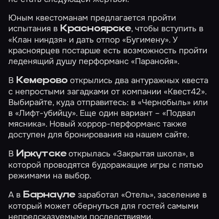
Юным квестоманам предлагается пройти
испытания в
, чтобы вступить в
Красноярске
«Клан ниндзя»
и дать отпор
«Бугимену»
. У
красноярцев постарше есть возможность пройти
леденящий душу перформанс
«Паранойя»
.
В
открылись два антуражных квеста
Кемерово
с непростыми загадками от компании «Квест42».
Выбирайте, куда отправитесь: в
«Чернобыль»
или
в
«Лифт-убийцу»
. Еще один вариант –
«Подвал
мясника»
. Новый хоррор-перформанс также
доступен для бронирования на нашем сайте.
В
открылась
«Закрытая школа»
, в
Иркутске
которой проводятся будоражащие игры с пятью
режимами на выбор.
А в
заработал
«Отель»
, заселение в
Барнауле
который может обернуться для гостей самыми
непредсказуемыми последствиями.