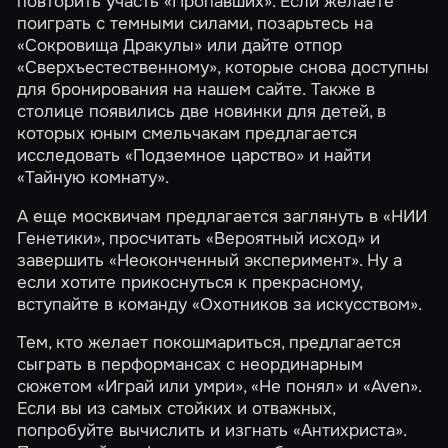
повторить участь
«Пропавших»
. Если желаете
поиграть с темными силами, позарьтесь на
«Сокровища Дракулы»
или дайте отпор
«Сверхъестественному»
, которые снова доступны
для бронирования на нашем сайте. Также в
столице появились две новинки для детей, в
которых юным смельчакам предлагается
исследовать
«Подземное царство»
и найти
«Тайную комнату»
.
А еще москвичам предлагается заглянуть в
«НИИ
Генетики»
, просчитать
«Вероятный исход»
и
завершить
«Неоконченный эксперимент»
. Ну а
если хотите прикоснуться к прекрасному,
вступайте в команду
«Охотников за искусством»
.
Тем, кто желает покошмариться, предлагается
сыграть в перформансах с неординарным
сюжетом
«Играй или умри»
,
«Не понял»
и
«Aven»
.
Если вы из самых стойких и отважных,
попробуйте вычислить и изгнать
«Антихриста»
.