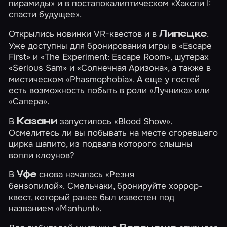
пирамиды»
и в постапокалиптическом
«Хаксли I:
спасти будущее»
.
Открылись новинки VR-квестов и в
.
Липецке
Уже доступны для бронирования игры в
«Escape
First»
и
«The Experiment: Escape Room»
, шутерах
«Serious Sam»
и
«Солнечная Аризона»
, а также в
мистическом
«Phasmophobia»
. А еще у гостей
есть возможность побыть в роли
«Лучника»
или
«Сапера»
.
В
запустилось
«Blood Show»
.
Казани
Осмелитесь ли вы побывать на месте сгоревшего
цирка шапито, из подвала которого слышны
вопли клоунов?
В
снова началась
«Резня
Уфе
бензопилой»
. Смельчаки, бронируйте хоррор-
квест, который ранее был известен под
названием «Manhunt».