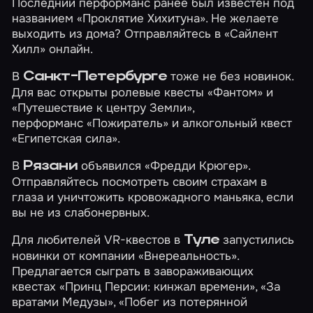
Последний перформанс ранее был известен под
названием «Проклятие Хихитуна». Не желаете
выходить из дома? Отправляйтесь в
«Сайлент
Хилл»
онлайн.
В
тоже не без новинок.
Санкт-Петербурге
Для вас открыты ролевые квесты
«Фантом»
и
«Путешествие к центру Земли»
,
перформанс
«Пожиратель»
и
алкогольный квест
«Египетская сила»
.
В
объявился
«Фредди Крюгер»
.
Рязани
Отправляйтесь посмотреть своим страхам в
глаза и уничтожить кровожадного маньяка, если
вы не из слабонервных.
Для любителей VR-квестов в
запустились
Туле
новинки от компании «Внереальность».
Предлагается сыграть в завораживающих
квестах
«Принц Персии: кинжал времени»
,
«За
вратами Медузы»
,
«Побег из потерянной