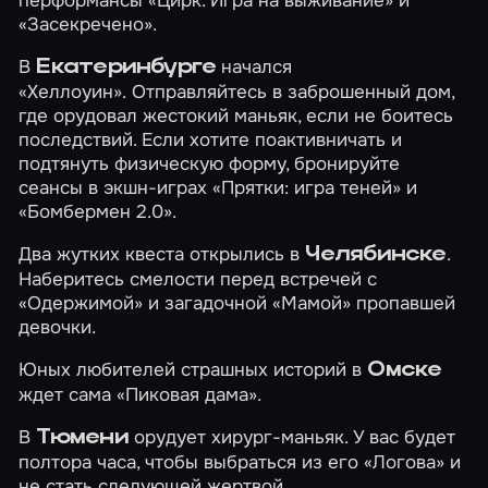
перформансы
«Цирк. Игра на выживание»
и
«Засекречено»
.
В
начался
Екатеринбурге
«Хеллоуин»
. Отправляйтесь в заброшенный дом,
где орудовал жестокий маньяк, если не боитесь
последствий. Если хотите поактивничать и
подтянуть физическую форму, бронируйте
сеансы в экшн-играх
«Прятки: игра теней»
и
«Бомбермен 2.0»
.
Два жутких квеста открылись в
.
Челябинске
Наберитесь смелости перед встречей с
«Одержимой»
и загадочной
«Мамой»
пропавшей
девочки.
Юных любителей страшных историй в
Омске
ждет сама
«Пиковая дама»
.
В
орудует хирург-маньяк. У вас будет
Тюмени
полтора часа, чтобы выбраться из его
«Логова»
и
не стать следующей жертвой.