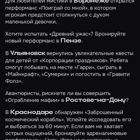
Для любителей мистики в
открылся
Воронеже
перформанс
«Поиграй со мной»
, в котором
игрокам предстоит столкнуться с духом
маленькой девочки.
Хотите испытать
«Древний ужас»
? Бронируйте
новый перформанс в
.
Пензе
В
вернулись увлекательные квесты
Ульяновск
для детей от «Корпорации праздников». Ребята
смогут побывать на месте
«Гарри»
, сыграть в
«Майнкрафт»
,
«Сумерки»
и погостить в
«Гравити
Фолз»
.
Авантюристы, рискнете ли вы совершить
«Ограбление мафии»
в
?
Ростове-на-Дону
В
обнаружен
«Заброшенный
Краснодаре
космический корабль»
. Успейте исследовать его
и выбраться за 60 минут. Если вам не хватает
острых ощущений, бронируйте адреналиновые