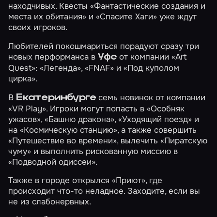
находчивых. Квесты
«Фантастические создания и
места их обитания»
и
«Спасите Хаги»
уже ждут
своих игроков.
Любителей покошмариться порадуют сразу три
новых перформанса в
от компании «Art
Уфе
Quest»:
«Легенда»
,
«FNAF»
и
«Под куполом
цирка»
.
В
семь новинок от компании
Екатеринбурге
«VR Play». Игроки могут попасть в
«Особняк
ужасов»
,
«Башню дракона»
,
«Уходящий поезд»
и
на
«Космическую станцию»
, а также совершить
«Путешествие во времени»
, вылечить
«Пиратскую
чуму»
и выполнить рискованную миссию в
«Подводной одиссеи»
.
Также в городе открылся
«Приют»
, где
происходит что-то неладное. Заходите, если вы
не из слабонервных.