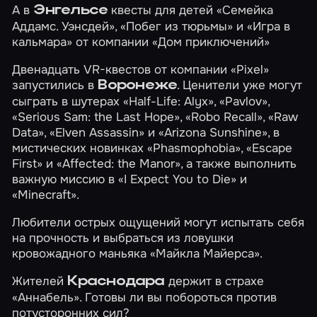
А в
квесты для детей
«Семейка
Энгельсе
Аддамс. Уэнсдей»
,
«Побег из тюрьмы»
и
«Игра в
кальмара»
от компании «Дом приключений»
Двенадцать VR-квестов от компании «Pixel»
запустились в
. Ценители уже могут
Воронеже
сыграть в шутерах
«Half-Life: Alyx»
,
«Pavlov»
,
«Serious Sam: the Last Hope»
,
«Robo Recall»
,
«Raw
Data»
,
«Elven Assassin»
и
«Arizona Sunshine»
, в
мистических новинках
«Phasmophobia»
,
«Escape
First»
и
«Affected: the Manor»
, а также выполнить
важную миссию в
«I Expect You to Die»
и
«Minecraft»
.
Любители острых ощущений могут испытать себя
на прочность и выбраться из ловушки
кровожадного маньяка
«Майкла Майерса»
.
Жителей
держит в страхе
Краснодара
«Аннабель»
. Готовы ли вы побороться против
потусторонних сил?