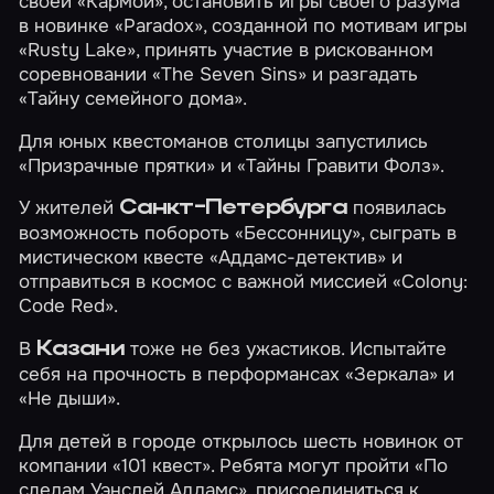
своей
«Кармой»
, остановить игры своего разума
в новинке
«Paradox»
, созданной по мотивам игры
«Rusty Lake», принять участие в рискованном
соревновании
«The Seven Sins»
и разгадать
«Тайну семейного дома»
.
Для юных квестоманов столицы запустились
«Призрачные прятки»
и
«Тайны Гравити Фолз»
.
У жителей
появилась
Санкт-Петербурга
возможность побороть
«Бессонницу»
, сыграть в
мистическом квесте
«Аддамс-детектив»
и
отправиться в космос с важной миссией
«Colony:
Code Red»
.
В
тоже не без ужастиков. Испытайте
Казани
себя на прочность в перформансах
«Зеркала»
и
«Не дыши»
.
Для детей в городе открылось шесть новинок от
компании «101 квест». Ребята могут пройти
«По
следам Уэнсдей Аддамс»
, присоединиться к