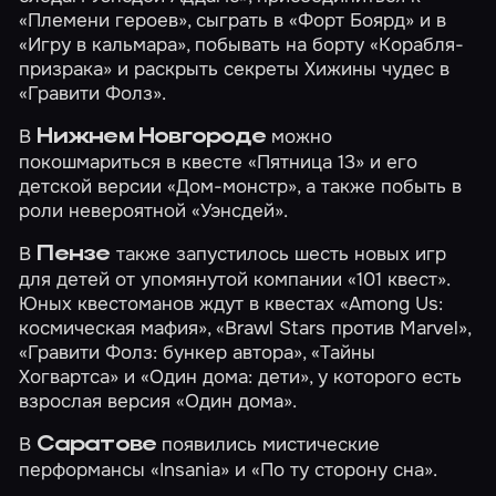
«Племени героев»
, сыграть в
«Форт Боярд»
и в
«Игру в кальмара»
, побывать на борту
«Корабля-
призрака»
и раскрыть секреты Хижины чудес в
«Гравити Фолз»
.
В
можно
Нижнем Новгороде
покошмариться в квесте
«Пятница 13»
и его
детской версии
«Дом-монстр»
, а также побыть в
роли невероятной
«Уэнсдей»
.
В
также запустилось шесть новых игр
Пензе
для детей от упомянутой компании «101 квест».
Юных квестоманов ждут в квестах
«Among Us:
космическая мафия»
,
«Brawl Stars против Marvel»
,
«Гравити Фолз: бункер автора»
,
«Тайны
Хогвартса»
и
«Один дома: дети»
, у которого есть
взрослая версия
«Один дома»
.
В
появились мистические
Саратове
перформансы
«Insania»
и
«По ту сторону сна»
.