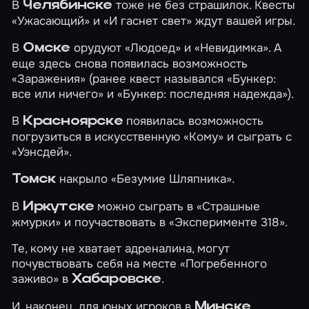
В
тоже не без страшилок. Квесты
Челябинске
«Ужасающий»
и
«И гаснет свет»
ждут вашей игры.
В
орудуют
«Людоед»
и
«Невидимка»
. А
Омске
еще здесь снова появилась возможность
«Заражения»
(ранее квест назывался «Бункер:
все или ничего» и «Бункер: последняя надежда»).
В
появилась возможность
Красноярске
погрузиться в искусственную
«Кому»
и сыграть с
«Уэнсдей»
.
накрыло
«Безумие Шляпника»
.
Томск
В
можно сыграть в
«Страшные
Иркутске
жмурки»
и поучаствовать в
«Эксперименте 318»
.
Те, кому не хватает адреналина, могут
почувствовать себя на месте
«Погребенного
заживо»
в
.
Хабаровске
И, наконец, для юных игроков в
Минске