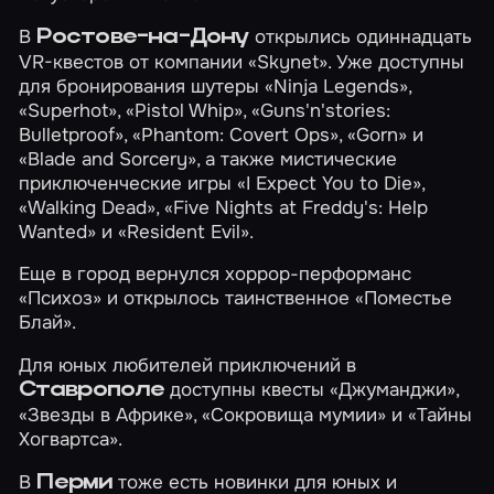
В
открылись одиннадцать
Ростове-на-Дону
VR-квестов от компании «Skynet». Уже доступны
для бронирования шутеры
«Ninja Legends»
,
«Superhot»
,
«Pistol Whip»
,
«Guns'n'stories:
Bulletproof»
,
«Phantom: Covert Ops»
,
«Gorn»
и
«Blade and Sorcery»
, а также мистические
приключенческие игры
«I Expect You to Die»
,
«Walking Dead»
,
«Five Nights at Freddy's: Help
Wanted»
и
«Resident Evil»
.
Еще в город вернулся хоррор-перформанс
«Психоз»
и открылось таинственное
«Поместье
Блай»
.
Для юных любителей приключений в
доступны квесты
«Джуманджи»
,
Ставрополе
«Звезды в Африке»
,
«Сокровища мумии»
и
«Тайны
Хогвартса»
.
В
тоже есть новинки для юных и
Перми