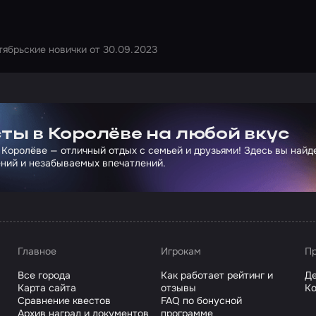
тябрьские новички от 30.09.2023
ртнера Сколково
ты в Королёве на любой вкус
 Королёве — отличный отдых с семьей и друзьями! Здесь вы най
ний и незабываемых впечатлений.
Главное
Игрокам
Пр
Все города
Как работает рейтинг и
Де
Карта сайта
отзывы
Ко
Сравнение квестов
FAQ по бонусной
Архив наград и документов
программе