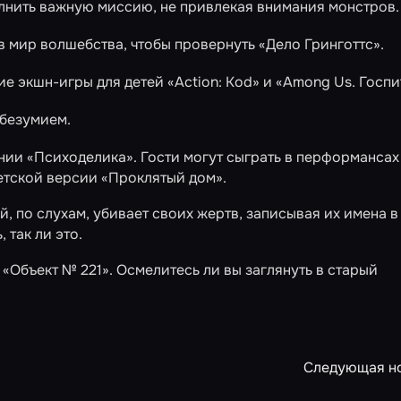
лнить важную миссию, не привлекая внимания монстров.
в мир волшебства, чтобы провернуть
«Дело Гринготтс»
.
ие экшн-игры для детей
«Action: Kod»
и
«Among Us. Госпи
безумием.
нии «Психоделика». Гости могут сыграть в перформансах
етской версии
«Проклятый дом»
.
, по слухам, убивает своих жертв, записывая их имена в
 так ли это.
й
«Объект № 221»
. Осмелитесь ли вы заглянуть в старый
Следующая н