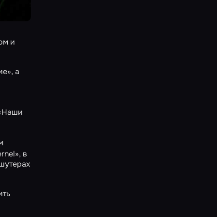
ом и
ие»
, а
«Наши
м
rnel»
, в
 шутерах
ить