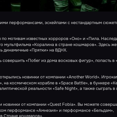
щими перформансами, эскейпами с нестандартным сюжет
 по мотивам известных хорроров
«Оно»
и
«Пила. Наслед
го мультфильма
«Коралина в стране кошмаров»
. Здесь же
сь динамичные
«Прятки»
на ВДНХ.
ь совершить
«Побег из дома восковых фигур»
, попасть в
открылись новинки от компании «Another World». Игрока
»
, на космическом корабле в
«Space Battle»
, в бункере
«Ke
калиптической реальности
«Safe Night»
, а также сыграть в
 новинки от компании «Quest Fobia». Вы можете соверш
ском перформансе
«Амнезия»
и перформансе
«Бельдам»
,
в Стране кошмаров».