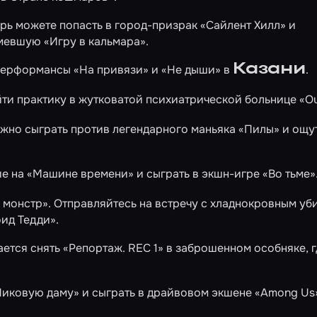
перь можете попасть в город-призрак
«Сайлент Хилл»
и
шумевшую
«Игру в кальмара»
.
Казани
 перформансы
«На привязи»
и
«Не дыши»
в
.
ти практику в жутковатой психиатрической больнице
«Ou
ожно сыграть против легендарного маньяка
«Пилы»
и ощут
ие на
«Машине времени»
и сыграть в экшн-игре
«Во тьме»
 монстр»
. Отправляйтесь на встречу с хладнокровным уб
ид Тедди»
.
ается снять
«Репортаж. REC 1»
в заброшенном особняке, г
Пиковую даму»
и сыграть в драйвовом экшене
«Among Us