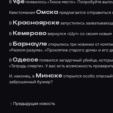
Уфе
В
появилось
«Тихое место»
. Попробуйте выпо
Омска
Квестоманам
предлагается отправиться 
Красноярске
В
запустились захватывающ
Кемерово
В
вернулся
«Шут»
со своим новым 
Барнауле
В
открылись три новинки от компа
«Разлом разума»
,
«Проклятие старого дома»
и его д
Одессе
В
появился загадочный убийца, который
«Тетрадь смерти»
. У вас есть возможность проверить,
Минске
И, наконец, в
открылся особо опасны
заброшенный бункер?
Предыдущая новость