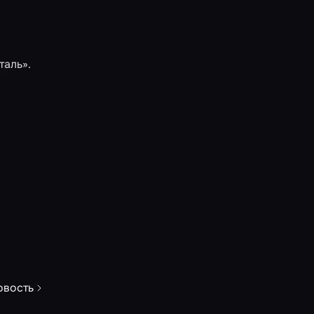
таль»
.
овость