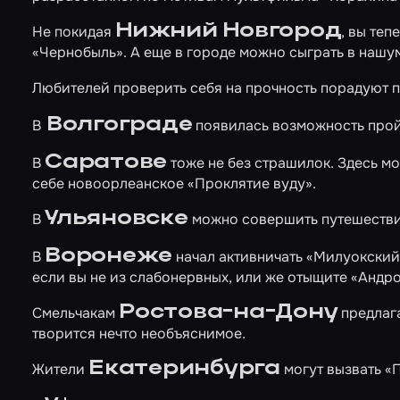
Нижний Новгород
Не покидая
, вы те
«Чернобыль»
. А еще в городе можно сыграть в на
Любителей проверить себя на прочность порадуют
Волгограде
В
появилась возможность прой
Саратове
В
тоже не без страшилок. Здесь м
себе новоорлеанское
«Проклятие вуду»
.
Ульяновске
В
можно совершить путешеств
Воронеже
В
начал активничать
«Милуокский
если вы не из слабонервных, или же отыщите
«Андро
Ростова-на-Дону
Смельчакам
предлаг
творится нечто необъяснимое.
Екатеринбурга
Жители
могут вызвать
«