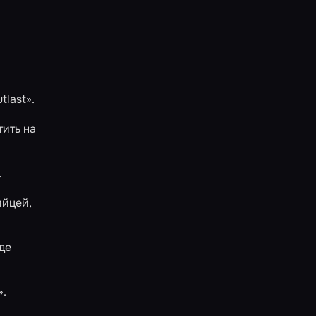
tlast»
.
ить на
.
ийцей,
де
»
.