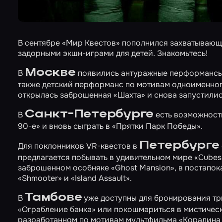
В сентябре «Мир Квестов» пополнился захватываю
задорными экшн-играми для детей. Знакомьтесь!
Москве
В
появились антуражные перформансы
также детский перформанс по мотивам одноименно
открылась заброшенная
«Шахта»
и снова запустили
Санкт-Петербурге
В
есть возможност
90-е»
и вновь сыграть в
«Прятки Парк Победы»
.
Петербурге
Для поклонников VR-квестов в
предлагается побывать в удивительном мире
«Cubes
заброшенном особняке
«Ghost Mansion»
, в постапо
«Shmooter»
и
«Island Assault»
.
Тамбове
В
уже доступны для бронирования три
«Ограбление банка»
или покошмариться в мистиче
разработанном по мотивам мультфильма «Коралина 