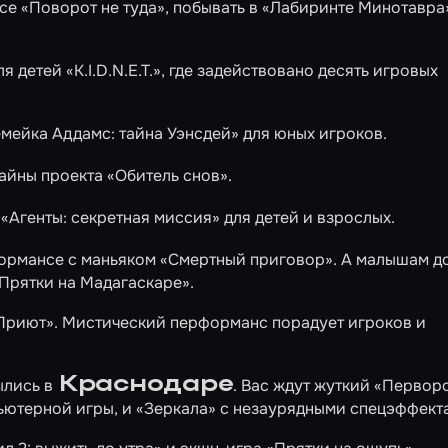
нсе
«Поворот не туда»
, побывать в
«Лабиринте Минотавра
ля детей
«K.I.D.N.E.T.»
, где задействовано десять игровых
мейка Аддамс: тайна Уэнсдей»
для юных игроков.
тайны проекта
«Обитель снов»
.
т
«Агенты: секретная миссия»
для детей и взрослых.
ормансе с маньяком
«Смертный приговор»
. А малышам д
Прятки на Мадагаскаре»
.
Приют»
. Мистический перформанс порадует игроков и
Краснодаре
лись в
. Вас ждут жуткий
«Первор
ьютерной игры, и
«Зеркала»
с незаурядными спецэффект