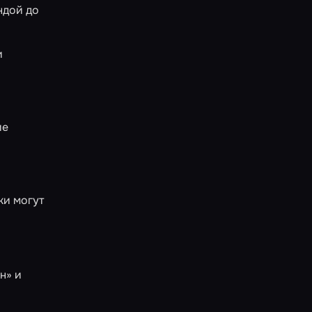
ндой до
и
ие
ки могут
я
н»
и