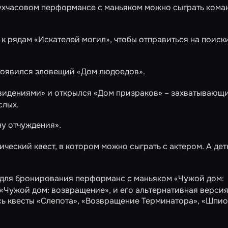
вухчасовом перформансе с маньяком можно сыграть кома
 к рядам
«Искателей могил»
, чтобы отправиться на поиск
появился зловещий
«Дом людоедов»
.
ивидениями»
и открылся
«Дом призраков»
– захватывающ
слых.
ну отчуждения»
.
ический квест, в котором можно сыграть с актером. А дет
 для бронирования перформанс с маньяком
«Чужой дом:
 «Чужой дом: возвращение», и его альтернативная верси
сь квесты
«Слепота»
,
«Возвращение Терминатора»
,
«Шпио