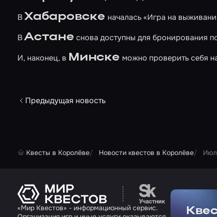
Хабаровске
В
началась
«Игра на выживани
Астане
В
снова доступны для бронирования п
Минске
И, наконец, в
можно проверить себя н
Предыдущая новость
Квесты в Королёве
Новости квестов в Королёве
Июл
Перейти на сайт па
«Мир Квестов» - информационный сервис.
Квес
Организация игр и иные услуги оказываются