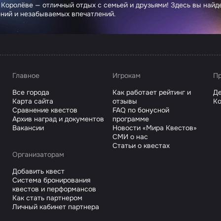
 Королёве — отличный отдых с семьей и друзьями! Здесь вы най
ний и незабываемых впечатлений.
Главное
Игрокам
Пр
Все города
Как работает рейтинг и
Де
Карта сайта
отзывы
Ко
Сравнение квестов
FAQ по бонусной
Архив наград и документов
программе
Вакансии
Новости «Мира Квестов»
СМИ о нас
Статьи о квестах
Организаторам
Добавить квест
Система бронирования
квестов и перформансов
Как стать партнером
Личный кабинет партнера