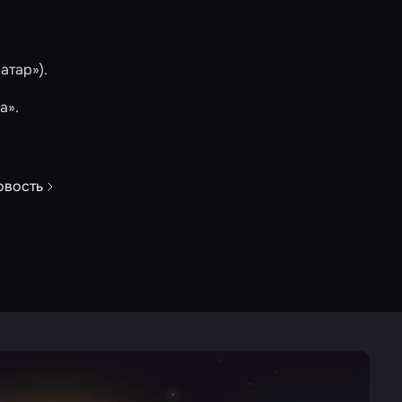
атар»).
а»
.
овость