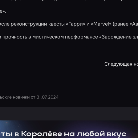
е»
.
осле реконструкции квесты
«Гарри»
и
«Marvel»
(ранее «Ав
а прочность в мистическом перформансе
«Зарождение зл
Следующая н
ьские новички от 31.07.2024
ртнера Сколково
ты в Королёве на любой вкус