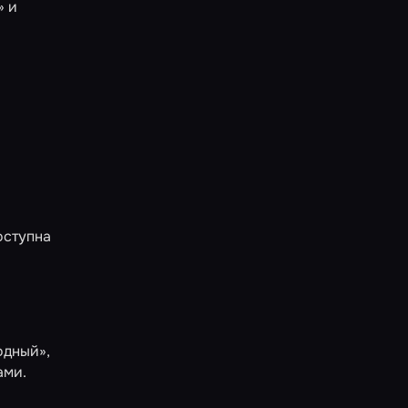
»
и
оступна
одный»
,
ами.