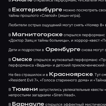
В
открылись перформанс
«Искатели моги
Екатеринбурге
В
можно посмотреть свои
тайны прошлого
«Слепой»
(экшн-игра).
Любители острых ощущений могут снять
«Номер 8»
Магнитогорске
В
открылся перформанс
«Доктор Заяц и тайны больницы»
, и хоррор-квест
«П
Оренбурге
Дети и подростки в
снова могут з
Омске
В
открылся жутковатый перформанс
«Пр
перформанса
«Ведьма»
и детский приключенческий 
Красноярске
Не без страшилок и в
. Тут 
«Resident Evil 7»
,
«Голоса старинного дома»
и
«Тайна
Тюмени
В
запустились увлекательные квесты
непростыми загадками
«Siren Head»
.
Барнауле
В
открылся эффектный мистическ