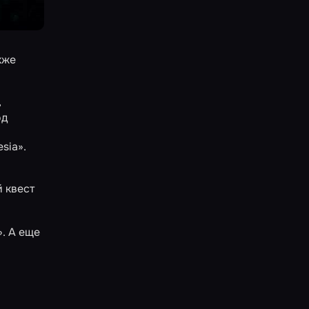
кже
,
од
sia»
.
 квест
»
. А еще