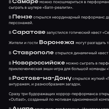
Самаре
В
можно покошмариться в перформа
сыграть в шутере
«Батл-реалити»
.
Пензе
В
открылся неординарный перформанс д
персонажей.
Саратове
В
запустился готический квест
«Се
Воронежа
Жители и гости
могут разгадать 
Ставрополе
В
открылся динамичный квес
Новороссийске
В
можно сыграть в перф
приключенческая экшн-игра для большой команды
«
Ростове-на-Дону
В
открылся жуткий
«
антуражем, и разнообразием загадок.
Сразу три будоражащих хоррор-перформанса откры
«Outlast»
, созданный по мотивам одноименной комп
Анапе