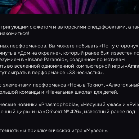
нтригующим сюжетом и авторскими спецэффектами, а та
знакомиться!
тных перформансов. Вы можете побывать
«По ту сторону»
лянуть в
«Дом на окраине»
, который ранее был известен п
безумием в
«Insane Paranoid»
, созданном по мотивам
ать во вселенной одноименной компьютерной игры
«Amne
гут сыграть в перформансе
«33 несчастья»
.
 с элементами перформанса
«Ночь в Токио»
,
«Алкогольный
ольшой команды и
«Начальная школа»
для детей.
ческие новинки
«Phasmophobia»
,
«Несущий ужас»
и
«Evil
енный цирк»
и на
«Объект № 426»
, известный ранее под
 темноты»
и приключенческая игра
«Музеон»
.