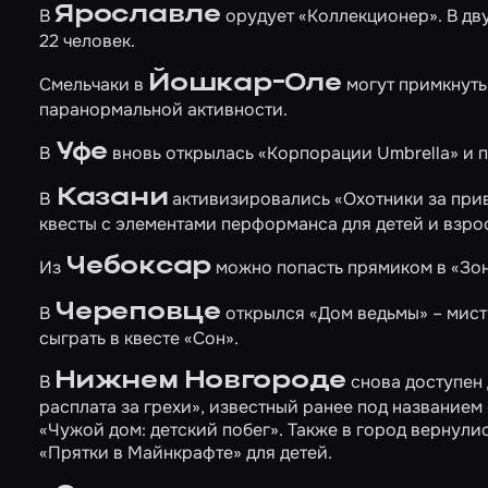
Ярославле
В
орудует
«Коллекционер»
. В д
22 человек.
Йошкар-Оле
Смельчаки в
могут примкнуть
паранормальной активности.
Уфе
В
вновь открылась
«Корпорации Umbrella»
и 
Казани
В
активизировались
«Охотники за пр
квесты с элементами перформанса для детей и взро
Чебоксар
Из
можно попасть прямиком в
«Зо
Череповце
В
открылся
«Дом ведьмы»
– мист
сыграть в квесте
«Сон»
.
Нижнем Новгороде
В
снова доступен
расплата за грехи»
, известный ранее под названием
«Чужой дом: детский побег»
. Также в город вернули
«Прятки в Майнкрафте»
для детей.