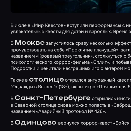
В июле в «Мир Квестов» вступили перформансы с и
увлекательные квесты для детей и взрослых. Время 
Москве
В
запустилось сразу несколько эффек
прочувствовать на себе
«Проклятие плачущей»
, заг
названием «Кровавый треугольник», столкнуться с 
психологического хоррор-фильма «Сплит», и побыв
Подростки и ценители нестрашных игр с актером мо
столице
Также в
открылся антуражный квест
"Однажды в Вегасе"»
(18+), экшн-игра
«Прятки»
для б
Санкт-Петербурге
В
открылись мисти
в Северной столице снова можно попасть в
«Заброш
названием «Аварийный протокол № 426».
Одинцово
В
вернулся хоррор-квест
«Бойся