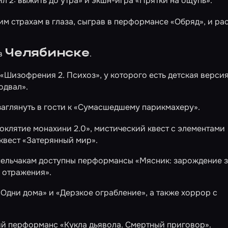
л 2: выжить до утра»
и экшн-игра
«Прятки на ощупь»
.
м страхам в глаза, сыграв в перформансе
«Обряд»
, и ра
Челябинске
в
.
«Шизофрения 2. Психоз»
, у которого есть детская верси
одвал»
.
аглянуть в гости к
«Сумасшедшему парикмахеру»
.
оклятие монахини 2.0»
, мистический квест с элементами
квест
«Затерянный мир»
.
смельчакам доступны перформансы
«Мясник: зарождение 
 отражения»
.
«Одни дома»
и
«Дерзкое ограбление»
, а также хоррор с
ий перформанс
«Кукла дьявола. Смертный приговор»
.