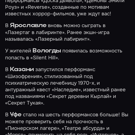
перформансы
«Доска дьявола»
,
«Демоны Эмили
Роуз»
и
«Reverse»
, созданные по мотивам
известных хоррор-фильмов, уже ждут вас!
В
вновь можно сыграть в
Ярославле
«Лазертаг в лабиринте»
. Ранее экшн-игра
называлась «Лазерный лабиринт».
У жителей
появилась возможность
Вологды
попасть в
«Silent Hill»
.
В
запустился перформанс
Казани
«Шизофрения»
, стилизованный под
психиатрическую лечебницу 1970-х, и
антуражный квест
«Наследие»
, известный ранее
под названиями «Секрет деревни Кырлай» и
«Секрет Тукая».
В
стало на шесть перформансов больше! Вы
Уфе
можете проверить себя на прочность в
«Пионерском лагере»
,
«Театре абсурда»
и
«Морге»
, примерить на себя роль
«Интернов»
, а