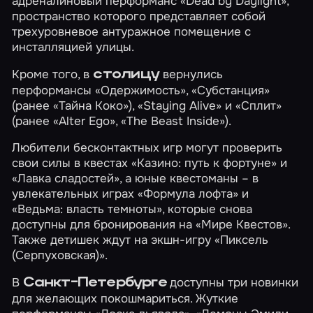
адреналиновый перформанс
«Dead by Daylight»
,
пространство которого представляет собой
трехуровневое антуражное помещение с
инсталляцией улицы.
Кроме того, в
вернулись
столицу
перформансы
«Одержимость»
,
«Субстанция»
(ранее «Тайна Коко»),
«Staying Alive»
и
«Сплит»
(ранее «Alter Ego», «The Beast Inside»).
Любители бесконтактных игр могут проверить
свои силы в квестах
«Казино: путь к фортуне»
и
«Лавка сладостей»
, а юные квестоманы – в
увлекательных играх
«Формула лофта»
и
«Ведьма: власть темноты»
, которые снова
доступны для бронирования на «Мире Квестов».
Также детишек ждут на экшн-игру
«Пиксель
(Серпуховская)»
.
В
доступны три новинки
Санкт-Петербурге
для желающих покошмариться. Жуткие