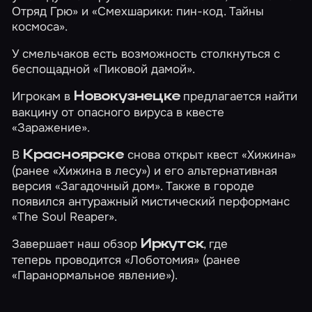
Отряд Грю»
и
«Смехшарики: пин-код. Тайны
космоса»
.
У смельчаков есть возможность столкнуться с
беспощадной
«Пиковой дамой»
.
Игрокам в
предлагается найти
Новокузнецке
вакцину от опасного вируса в квесте
«Заражение»
.
В
снова открыт квест
«Хижина»
Красноярске
(ранее «Хижина в лесу») и его альтернативная
версия
«Загадочный дом»
. Также в городе
появился антуражный мистический перформанс
«The Soul Reaper»
.
Завершает наш обзор
, где
Иркутск
теперь проводится
«Лоботомия»
(ранее
«Паранормальное явление»).