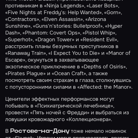
противникам в
«Ninja Legends»
,
«Laser Bots»
,
«Five Nights at Freddy's: Help Wanted»
,
«Gorn»
,
«Contractors»
,
«Elven Assassin»
,
«Arizona
Sunshine»
,
«Guns'n'stories: Bulletproof»
,
«Hyper
Dash»
,
«Phantom: Covert Ops»
,
«Pistol Whip»
,
«Superhot»
,
«Dragon Tower»
и
«Resident Evil»
,
расстроить планы безумных преступников в
«Ranaway Train»
,
«I Expect You to Die»
и
«Manor of
Escape»
, окунуться в захватывающее
экзотическое приключение в
«Depths of Osiris»
,
«Pirates Plague»
и
«Ocean Craft»
, а также
посмотреть своим страхам в глаза, столкнувшись
с потусторонними силами в
«Affected: the Manor»
.
Ценители эффектных перформансов могут
побывать в
«Психиатрической лечебнице»
,
провести
«Пять ночей с Фредди»
и выбраться из
ловушки кровожадного
«Коллекционера»
.
В
тоже немало новинок
Ростове-на-Дону