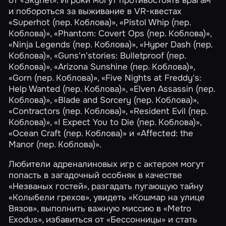
от «Skynet». Игроки могут противостоять врагам
и побороться за выживание в VR-квестах
«Superhot (пер. Коблова)»
,
«Pistol Whip (пер.
Коблова)»
,
«Phantom: Covert Ops (пер. Коблова)»
,
«Ninja Legends (пер. Коблова)»
,
«Hyper Dash (пер.
Коблова)»
,
«Guns'n'stories: Bulletproof (пер.
Коблова)»
,
«Arizona Sunshine (пер. Коблова)»
,
«Gorn (пер. Коблова)»
,
«Five Nights at Freddy's:
Help Wanted (пер. Коблова)»
,
«Elven Assassin (пер.
Коблова)»
,
«Blade and Sorcery (пер. Коблова)»
,
«Contractors (пер. Коблова)»
,
«Resident Evil (пер.
Коблова)»
,
«I Expect You to Die (пер. Коблова)»
,
«Ocean Craft (пер. Коблова)»
и
«Affected: the
Manor (пер. Коблова)»
.
Любители адреналиновых игр с актером могут
попасть в загадочный особняк в качестве
«Незваных гостей»
, разгадать пугающую тайну
«Колыбели грехов»
, увидеть
«Кошмар на улице
Вязов»
, выполнить важную миссию в
«Metro
Exodus»
, избавиться от
«Бессонницы»
и стать