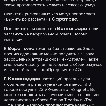
также противостоять
«Маме»
и
«Ужасающему»
.
Любители рискованных игр могут попробовать
«Выжить до рассвета»
в
.
Саратове
Покошмариться можно и в
, если
Волгограде
заглянуть на перформанс
«Громов. Логово
маньяка»
.
В
тоже не без страшилок. Здесь
Воронеже
порцию адреналина можно получить в
«Парке
заброшенных аттракционов»
и
«Астрале»
. Также
смельчакам доступен перформанс
«Крик разума»
,
известный ранее как «Предприятие 42».
В
настоящий праздник для
Краснодаре
любителей игр в виртуальной реальности! В
городе доступны 23 VR-квеста от «Skynet». Вы
можете выполнить важную миссию по спасению
человечества в
«Space Station Tiberia»
и
«The
Time Travel Paradox»
, противостоять коварным