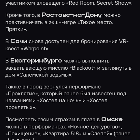
участником зловещего
«Red Room. Secret Show»
.
Кроме того, в
можно
Ростове-на-Дону
поактивничать в экшн-игре
«Тихое место.
Прятки»
.
В
снова доступен для бронирования VR-
Сочи
квест
«Warpoint»
.
В
можно выполнить
Екатеринбурге
захватывающую миссию
«Blackout»
и заглянуть в
дом
«Салемской ведьмы»
.
Также в город вернулся перформанс
«Проклятие»
, который ранее был известен под
названиями «Хостел на ночь» и «Хостел
проклятых».
Посмотреть своим страхам в глаза в
Омске
можно в перформансах
«Ночное дежурство»
,
«Похищение»
,
«Квартира 518»
и
«Слепой»
(ранее