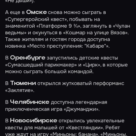
«Не дыши»).
А еще в
снова можно сыграть в
Омске
«Супергеройский квест»
, побывать на
знаменитой
«Платформе 9 ¾»
, заглянуть в
«Чулан
ведьмы»
и окунуться в
«Кошмар на улице Вязов»
.
Также жителям и гостям города доступна
новинка
«Место преступления: "Кабаре"»
.
В
запустились детские квесты
Оренбурге
«Сумасшедший парикмахер»
и
«Цирк»
, в которые
можно сыграть большой командой.
В
открылся жутковатый перформанс
Тюмени
«Заклятие»
.
В
доступна легендарная
Челябинске
приключенческая игра
«Джуманджи»
.
В
открылись увлекательные
Новосибирске
квесты для малышей от «Квестляндии». Ребят
уже ждут на игру
«Миньоны: банана»
,
«Миньоны.