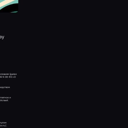
зу
словиям (далее
06 N 38-ФЗ «О
средством
сплатное и
ействий.
 путем
v.ru/,