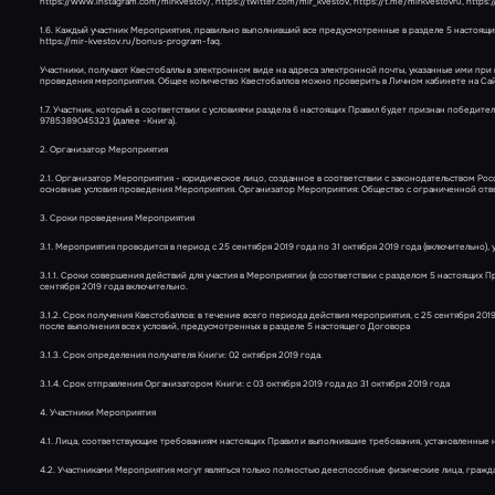
https://www.instagram.com/mirkvestov/, https://twitter.com/mir_kvestov, https://t.me/mirkvestovru, 
1.6. Каждый участник Мероприятия, правильно выполнивший все предусмотренные в разделе 5 настоящих 
https://mir-kvestov.ru/bonus-program-faq.
Участники, получают Квестобаллы в электронном виде на адреса электронной почты, указанные ими пр
проведения мероприятия. Общее количество Квестобаллов можно проверить в Личном кабинете на Сай
1.7. Участник, который в соответствии с условиями раздела 6 настоящих Правил будет признан победите
9785389045323 (далее -Книга).
2. Организатор Мероприятия
2.1. Организатор Мероприятия - юридическое лицо, созданное в соответствии с законодательством 
основные условия проведения Мероприятия. Организатор Мероприятия: Общество с ограниченной ответст
3. Сроки проведения Мероприятия
3.1. Мероприятия проводится в период с 25 сентября 2019 года по 31 октября 2019 года (включительно), 
3.1.1. Сроки совершения действий для участия в Мероприятии (в соответствии с разделом 5 настоящих П
сентября 2019 года включительно.
3.1.2. Срок получения Квестобаллов: в течение всего периода действия мероприятия, с 25 сентября 201
после выполнения всех условий, предусмотренных в разделе 5 настоящего Договора
3.1.3. Срок определения получателя Книги: 02 октября 2019 года.
3.1.4. Срок отправления Организатором Книги: с 03 октября 2019 года до 31 октября 2019 года
4. Участники Мероприятия
4.1. Лица, соответствующие требованиям настоящих Правил и выполнившие требования, установленные
4.2. Участниками Мероприятия могут являться только полностью дееспособные физические лица, граж