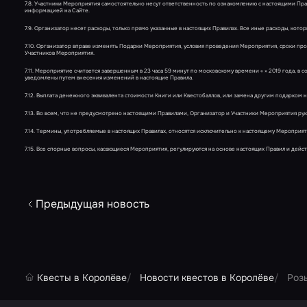
7.8. Участники Мероприятия самостоятельно несут ответственность по ознакомлению с настоящими Пр
информацией на Сайте.
7.9. Организатор несет расходы, только прямо указанные в настоящих Правилах. Все иные расходы, кото
7.10. Организатор вправе изменять Подарки Мероприятия, условия проведения Мероприятия, сроки п
Участников Мероприятия.
7.11. Мероприятие считается завершенным в 23 часа 59 минут по московскому времени « » 2019 года, в 
уведомлены путем внесения изменений в настоящие Правила.
7.12. Выплата денежного эквивалента стоимости Книги или Квестобаллов, или замена другим подарком 
7.13. Во всем, что не предусмотрено настоящими Правилами, Организатор и Участники Мероприятия р
7.14. Термины, употребляемые в настоящих Правилах, относятся исключительно к настоящему Мероприя
7.15. Все спорные вопросы, касающиеся Мероприятия, регулируются на основе настоящих Правил и дейс
Предыдущая новость
Квесты в Королёве
Новости квестов в Королёве
Роз