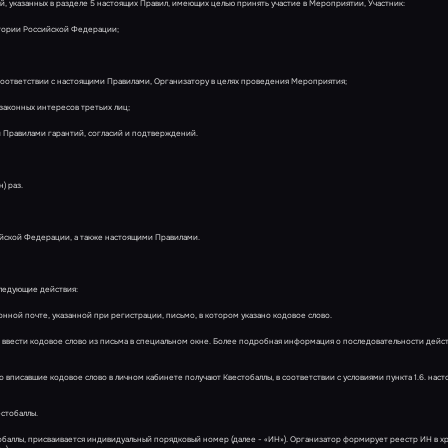
, указанных в разделе 5 настоящих Правил, имеющих целью принять участие в Мероприятии, Участник:
тории Российской Федерации;
 соответствии с настоящими Правилами, Организатору в целях проведения Мероприятия;
 законных интересов третьих лиц;
и Правилами гарантий, согласий и подтверждений.
) раз.
ийской Федерации, а также настоящими Правилами.
 следующие действия:
онной почте, указанной при регистрации, письмо, в котором указано кодовое слово.
и ввести кодовое слово из письма в специальном окне. Более подробная информация о последовательности дейс
но вписавшие кодовое слово в личном кабинете получают Квестобаллы, в соответствии с условиями пункта 1.6. наст
естобаллы.
тобаллы, присваивается индивидуальный порядковый номер (далее - «ИН»). Организатор формирует реестр ИН в 