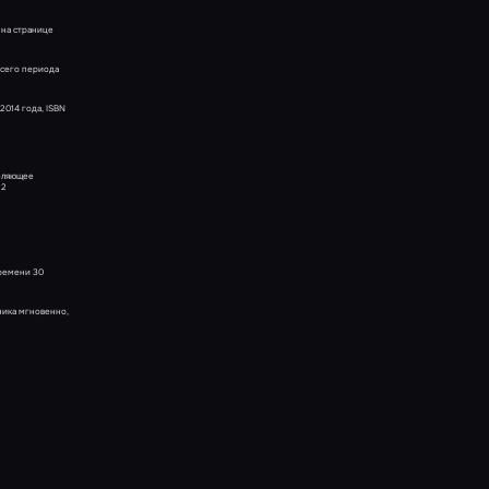
 на странице
всего периода
2014 года, ISBN
деляющее
 2
времени 30
тника мгновенно,