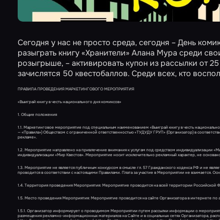
Сегодня у нас не просто среда, сегодня – День ком
разыграть книгу «Хранители» Алана Мура среди свои
розыгрыше, – активировать купон из рассылки от 25
зачислятся 50 квестобаллов. Среди всех, кто восп
ПРАВИЛА ПРОВЕДЕНИЯ МАРКЕТИНГОВОГО МЕРОПРИЯТИЯ
«Выиграй книгу в честь национального дня комиксов»
1. Общие положения
1.1. Маркетинговое мероприятие под специальным наименованием «Выиграй книгу в честь национально
— «Правила») Обществом с ограниченной̆ ответственностью «ТУДУДУ ГРУП» (Организатор) в соответств
рекламе».
1.2. Мероприятие направлено на привлечение внимания к услугам под средством индивидуализации «М
индивидуализации «Мир Квестов». Мероприятие носит исключительно рекламный характер, не основано н
1.3. Мероприятие не является публичным конкурсом в смысле гл. 57 Гражданского кодекса РФ и не явля
проводится в соответствии с настоящими Правилами. Плата за участие в Мероприятии не взимается. О
1.4. Территория проведения Мероприятия: Мероприятие проводится на всей территории Российской Ф
1.5. Место проведения Мероприятия: Мероприятие проводится на сайте Организатора в интернете по адре
1.5.1. Организатор информирует о проводимом Мероприятии путем рассылки информации о мероприятии
размещения рекламно-информационных материалов на Сайте и в социальных сетях Организатора, распол