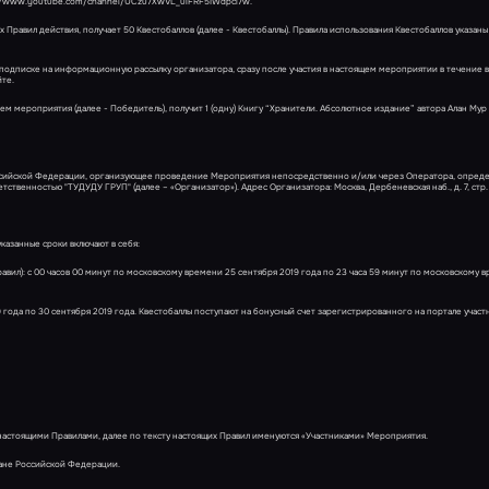
https://www.youtube.com/channel/UCzu7XwVL_uiFRF5IWdpcl7w.
Правил действия, получает 50 Квестобаллов (далее - Квестобаллы). Правила использования Квестобаллов указаны
и подписке на информационную рассылку организатора, сразу после участия в настоящем мероприятии в течение 
те.
лем мероприятия (далее - Победитель), получит 1 (одну) Книгу “Хранители. Абсолютное издание” автора Алан Мур 
Российской Федерации, организующее проведение Мероприятия непосредственно и/или через Оператора, опре
венностью "ТУДУДУ ГРУП" (далее – «Организатор»). Адрес Организатора: Москва, Дербеневская наб., д. 7, стр.
указанные сроки включают в себя:
равил): с 00 часов 00 минут по московскому времени 25 сентября 2019 года по 23 часа 59 минут по московскому 
9 года по 30 сентября 2019 года. Квестобаллы поступают на бонусный счет зарегистрированного на портале учас
 настоящими Правилами, далее по тексту настоящих Правил именуются «Участниками» Мероприятия.
дане Российской Федерации.