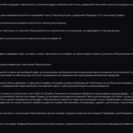
оответствующего электронного письма на адрес электронной почты, указанный Участником при регистрации в со
ля направления Книги и направляет Книгу Участнику в срок, указанный в Разделе 3.1.4. настоящих Правил.
ероприятия распоряжается Книгой по своему усмотрению.
ги Участнику, но Участник Мероприятия не получил Книгу по причинам, не зависящим от Организатора.
ается, денежная компенсация участнику не выдается.
вил и выражает свое согласие с ними. Организатор оставляет за собой право отказать в участии в Мероприятии л
 предоставленную Участникам Мероприятия.
 числе по вине организаций связи, за технические проблемы и/или мошенничества в отношении сети Интернет и
астникам на электронную почту из-за указанных им неверных или неактуальных контактных сведений.
м числе имена, фамилии, а также фотографии, интервью и иные материалы об Участниках, могут быть использован
ой с проведенным Мероприятием, без выплаты какого-либо дополнительного вознаграждения.
ir-kvestov.ru/docs/rules-msk-2019-01-01.pdf) и Политики в отношении обработки персональных данных (далее – «
я неотъемлемой̆ частью настоящих Правил, установленному администрацией Сайта, регистрируясь на Сайте, и/или 
УП» в целях проведения настоящего Мероприятия, маркетинговых коммуникаций и иное обрабатывать: собирать,
едавать (в том числе поручать обработку другим лицам), обезличивать, блокировать, удалять, уничтожать, персонал
ные контакты с участниками Мероприятия, кроме случаев, предусмотренных настоящими Правилами, действующим
нить настоящие Правила Мероприятия без персонального уведомления ее участников путем размещения Правил в