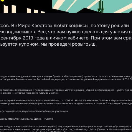
иксов. В «Мире Квестов» любят комиксы, поэтому решили
х подписчиков. Все, что вам нужно сделать для участия в
 сентября 2019 года в
личном кабинете
. При этом вам сра
ользуется купоном, мы проведем розыгрыш.
го дня комиксов» (далее по тексту настоящих Правил — «Мероприятие») проводится согласно изложенным ниже у
ии с нормами Законодательства Российской Федерации, в том числе с нормами Федерального закона от 13.03.20
ир Квестов», формирование и поддержание интереса к услугам на рынке. Объект рекламирования — услуги под 
а риске и не требует внесения платы за участие.
ется лотереей в смысле Федерального закона РФ от 11.11.2003 № 138-ФЗ «О лотереях». Участие в Мероприятии бе
сновным условием участия в Мероприятии является выполнение предусмотренных в разделе 5 настоящих Правил д
едерации без предварительной квалификации участников.
су https://mir-kvestov.ru/ (далее — «Сайт»).
 на адреса электронной почты («email-адреса») лиц, подписанных на информационную рассылку Организатора,
оженных в Интернете по следующим адресам: https://vk.com/mirkvestov_ru, https://www.facebook.com/mirkvesto