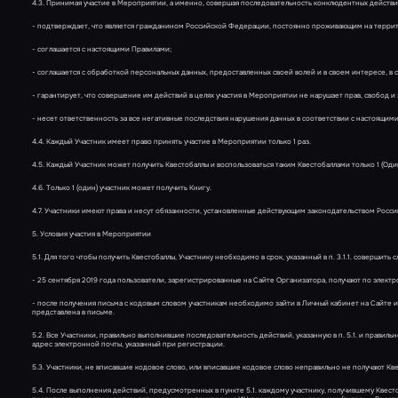
4.3. Принимая участие в Мероприятии, а именно, совершая последовательность конклюдентных действий
- подтверждает, что является гражданином Российской Федерации, постоянно проживающим на терри
- соглашается с настоящими Правилами;
- соглашается с обработкой персональных данных, предоставленных своей волей и в своем интересе, в
- гарантирует, что совершение им действий в целях участия в Мероприятии не нарушает прав, свобод и
- несет ответственность за все негативные последствия нарушения данных в соответствии с настоящим
4.4. Каждый Участник имеет право принять участие в Мероприятии только 1 раз.
4.5. Каждый Участник может получить Квестобаллы и воспользоваться таким Квестобаллами только 1 (Один
4.6. Только 1 (один) участник может получить Книгу.
4.7. Участники имеют права и несут обязанности, установленные действующим законодательством Росс
5. Условия участия в Мероприятии
5.1. Для того чтобы получить Квестобаллы, Участнику необходимо в срок, указанный в п. 3.1.1. совершить
- 25 сентября 2019 года пользователи, зарегистрированные на Сайте Организатора, получают по электр
- после получения письма с кодовым словом участникам необходимо зайти в Личный кабинет на Сайте 
представлена в письме.
5.2. Все Участники, правильно выполнившие последовательность действий, указанную в п. 5.1. и правиль
адрес электронной почты, указанный при регистрации.
5.3. Участники, не вписавшие кодовое слово, или вписавшие кодовое слово неправильно не получают Кв
5.4. После выполнения действий, предусмотренных в пункте 5.1. каждому участнику, получившему Квес