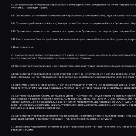
6.7. Информирование участника Мероприятия, получающего Книгу, осуществляется путем направления с
пунктом 5.1. настоящих Правил.
6.8. Организатор согласовывает с участником Мероприятия, получившим Книгу, Адрес и контактное лицо д
6.9. При невостребованности Книги и/или при отказе Участника от получения Книги - Организатор М
6.10. Организатор не несет ответственности в случае, если Организатор подтвердил факт отправки Кни
6.11. Книга не может быть востребована Участником повторно, замена Книги на иной подарок не допуск
7. Иные положения
7.1. Участие в Мероприятии подтверждает, что Участник полностью ознакомился с текстом настоящих Пра
имело права участия в Мероприятии согласно настоящим Правилам.
7.2. Организатор Мероприятия не несет ответственности за неточную или некорректную информацию,
7.3. Организатор Мероприятии не несет ответственности за неполучение от Участника сведений, в том
связи, используемых при проведении Мероприятия, за невозможность направления Секретного слова Уч
7.4. Принимая участие в Мероприятии, Участники соглашаются с тем, что их персональные данные, в то
Мероприятия, в том числе опубликованы в СМИ и/или сети Интернет в качестве информации, связанн
7.5. Согласно Пользовательскому соглашению (далее – «Соглашение», опубликовано по адресу: https://m
опубликована по адресу: https://mir-kvestov.ru/docs/privacy-policy-msk-2019-01-01.pdf), являющимис
информацию на Сайте, пользователь, а равно Участник Мероприятия, даёт разрешение ООО «ТУДУДУ ГР
систематизировать, накапливать, хранить, уточнять (обновлять, изменять), извлекать, использовать, пер
фамилию, имя, адрес электронной почты.
7.6. Организатор Мероприятия оставляет за собой право не вступать в письменные переговоры либо и
законодательством Российской Федерации и при возникновении спорных ситуаций.
7.7. Организатор Мероприятия оставляет за собой право в любой момент времени изменить или допол
редакции на Сайте.