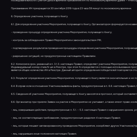
последовательности с учетом даты и времени присвоения ИН по московскому времени (далее – «Реестр
Присваивание ИН прекращается 30 сентября 2019 года в 23 часа 59 минут по московскому времени.
6. Определение участника, получающего Книгу
6.1. Для определения участника Мероприятия, получающего Книгу, Организатором формируется независ
- проведение процедур определения участника Мероприятия, получающего Книгу;
- контроль за соблюдением Правил Мероприятия и законодательством РФ;
- подтверждение результатов проведения процедуры определения участника Мероприятия, получающе
- разрешение ситуаций, не предусмотренных настоящими Правилами.
6.2. Комиссия в срок, указанный в п. 3.1.3. настоящих Правил, определяет участника Мероприятия, полу
Индивидуальный номер стала N-ым в Реестре, при этом N определяется с помощью использования про
является общее количество ИН в Реестре. Данный алгоритм определения победителей повторяется столько
6.3. Результат определения участника Мероприятия, получающего Книгу является окончательным и не
6.4. В случае если в отношении Участника выявлены факты, предусмотренные в п. 6.6. настоящих Прави
6.5. Сведения об участнике Мероприятия, получающего Книгу заносятся в протокол, который составляе
6.6. Организатор при приеме Заявок на участие в Мероприятии не учитывает, а также имеет право искл
- лиц, совершивших действия, предусмотренные п. 5.1. – 5.3. настоящих Правил с нарушением сроков, у
- лиц, не соответствующих требованиям, предусмотренным разделом 4 настоящих Правил;
- лиц, которые мешают запланированному проведению Мероприятия, оскорбляют других Участников/п
- лиц, нарушивших иные положения настоящих Правил.