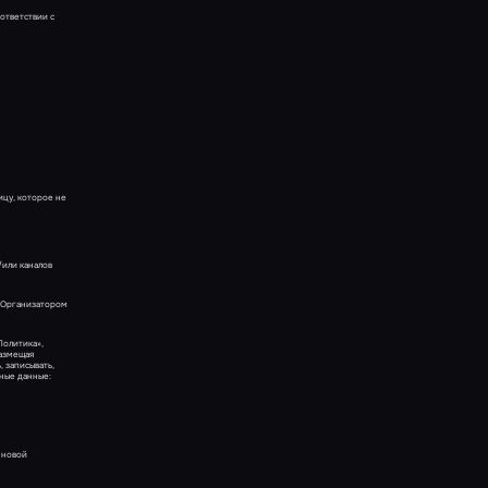
ответствии с
ицу, которое не
/или каналов
ы Организатором
Политика»,
размещая
 записывать,
ьные данные:
 новой