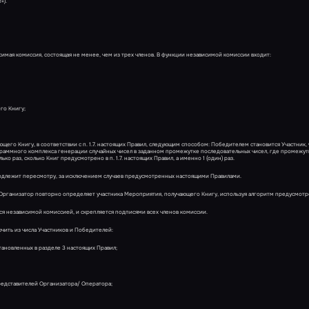
»).
имая комиссия, состоящая не менее, чем из трех членов. В функции независимой комиссии входит:
го Книгу;
чающего Книгу, в соответствии с п. 1.7. настоящих Правил, следующим способом: Победителем становится Участник,
граммного комплекса генерации случайных чисел в заданном промежутке последовательных чисел, где промежут
 раз, сколько Книг предусмотрено в п. 1.7. настоящих Правил, а именно 1 (один) раз.
 подлежит пересмотру, за исключением случаев предусмотренных настоящими Правилами.
л, Организатор повторно определяет участника Мероприятия, получающего Книгу, используя алгоритм предусмотре
тся независимой комиссией, и скрепляется подписями всех членов комиссии.
ючить из числа Участников и Победителей:
становленных в разделе 3 настоящих Правил;
редставителей Организатора/ Оператора;