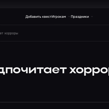
Добавить квест
Игрокам
Праздники
ет хорроры
дпочитает хорр