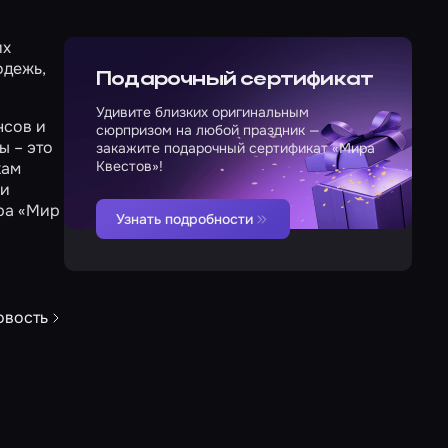
их
одежь,
Подарочный сертификат
Удивите близких оригинальным
нсов и
сюрпризом на любой праздник —
ы – это
закажите подарочный сертификат «Мира
Квестов»!
кам
 и
ора «Мир
Узнать подробности
овость