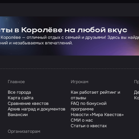
ртнера Сколково
ты в Королёве на любой вкус
 Королёве — отличный отдых с семьей и друзьями! Здесь вы най
ний и незабываемых впечатлений.
Главное
Игрокам
Пр
Все города
Как работает рейтинг и
Де
Карта сайта
отзывы
Ко
Сравнение квестов
FAQ по бонусной
Архив наград и документов
программе
Вакансии
Новости «Мира Квестов»
СМИ о нас
Статьи о квестах
Организаторам