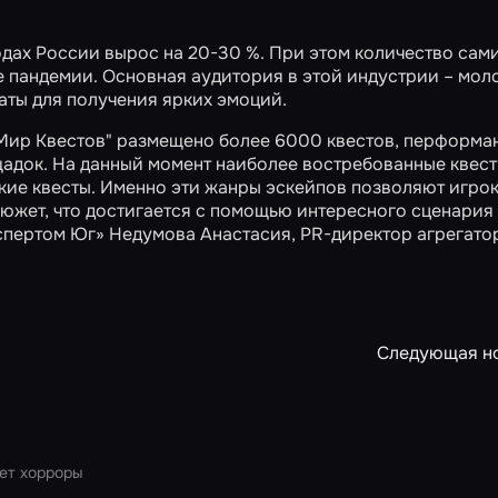
одах России вырос на 20-30 %. При этом количество сам
е пандемии. Основная аудитория в этой индустрии – мол
аты для получения ярких эмоций.
"Мир Квестов" размещено более 6000 квестов, перформа
щадок. На данный момент наиболее востребованные квест
кие квесты. Именно эти жанры эскейпов позволяют игро
южет, что достигается с помощью интересного сценария
кспертом Юг» Недумова Анастасия, PR-директор агрегат
Следующая н
ет хорроры