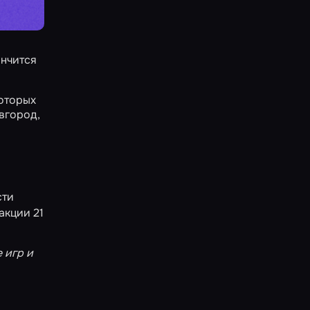
ончится
которых
вгород
,
сти
 акции 21
 игр и