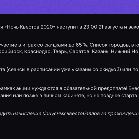
ия
«Ночь Квестов 2020»
наступит в 23:00 21 августа и зак
участие в играх со скидками до 65 %. Список городов, в 
осибирск
,
Краснодар
,
Тверь
,
Саратов
,
Казань
,
Нижний Но
та (сеансы в расписании уже указаны со скидкой) или по
рамках акции нуждаются в обязательной предоплате! Вне
ания или позже в
личном кабинете
, но не позднее старта
одить начисление
бонусных квестобаллов
за прохождение