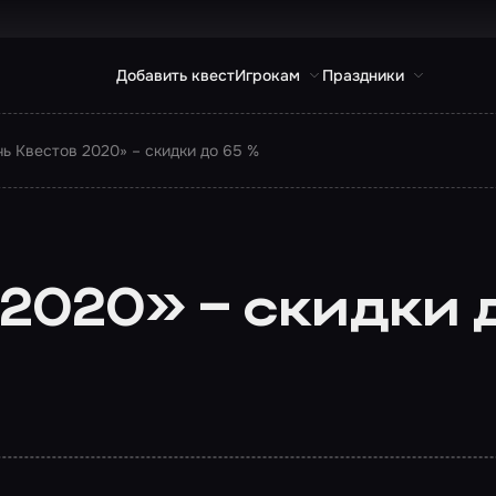
Добавить квест
Игрокам
Праздники
чь Квестов 2020» – скидки до 65 %
2020» – скидки 