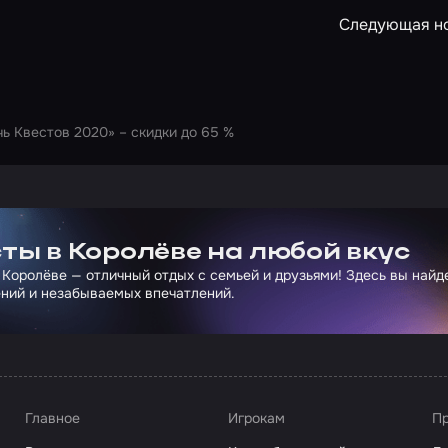
Следующая н
чь Квестов 2020» – скидки до 65 %
ртнера Сколково
ты в Королёве на любой вкус
 Королёве — отличный отдых с семьей и друзьями! Здесь вы най
ний и незабываемых впечатлений.
Главное
Игрокам
Пр