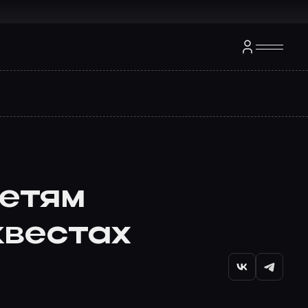
детям
квестах