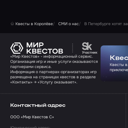
Квесты в Королёве
СМИ о нас
В Петербурге хотят з
Перейти на сайт па
«Мир Квестов» - информационный сервис.
Квес
Организация игр и иные услуги оказываются
Квесты в
партнерами сервиса.
приключе
Информация о партнерах-организаторах игр
размещена на страницах квестов в разделе
«Контакты» → «Услугу оказывает».
Контактный адрес
ООО «Мир Квестов С»
Юридический адрес: