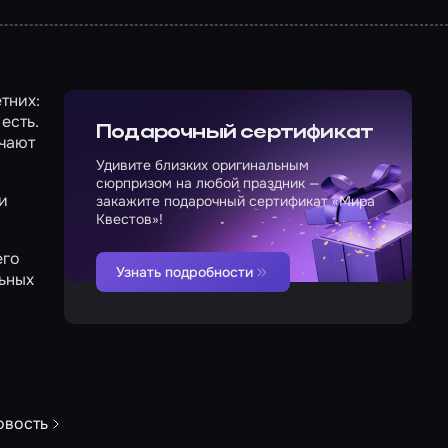
тних:
есть.
Подарочный сертификат
учают
Удивите близких оригинальным
сюрпризом на любой праздник —
и
закажите подарочный сертификат «Мира
Квестов»!
его
Узнать подробности
льных
овость