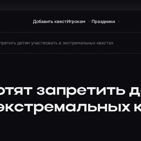
Добавить квест
Игрокам
Праздники
апретить детям участвовать в экстремальных квестах
отят запретить 
 экстремальных 