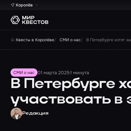
Королёв
Квесты в Королёве
СМИ о нас
В Петербурге хотят з
01 марта 2025
1 минута
СМИ о нас
В Петербурге х
участвовать в
Редакция