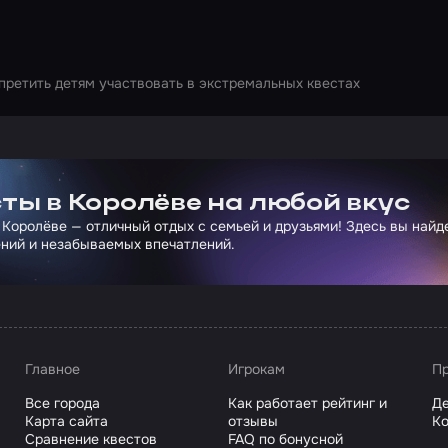
апретить детям участвовать в экстремальных квестах
ртнера Сколково
ты в Королёве на любой вкус
 Королёве — отличный отдых с семьей и друзьями! Здесь вы най
ний и незабываемых впечатлений.
Главное
Игрокам
Пр
Все города
Как работает рейтинг и
Де
Карта сайта
отзывы
Ко
Сравнение квестов
FAQ по бонусной