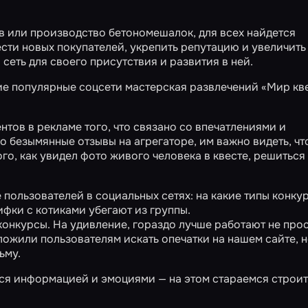
ов или производство бетономешалок, для всех найдется
сти новых покупателей, укрепить репутацию и увеличить
сеть для своего присутствия и развития в ней.
гие популярные соцсети мастерская развлечений «Мир кв
тов в рекламе того, что связано со впечатлениями и
 безымянные отзывы на агрегаторе, им важно видеть, чт
го, как увидел фото живого человека в квесте, решиться
пользователей в социальных сетях: на какие типы конку
ифки с котиками убегают из группы.
конкурсы. На удивление, гораздо лучше работают не про
ложили пользователям искать опечатки на нашем сайте, 
ьму.
тся информацией и эмоциями — на этом стараемся строи