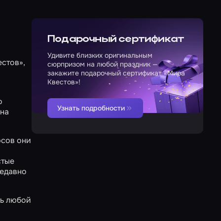
Подарочный сертификат
Удивите близких оригинальным
естов»,
сюрпризом на любой праздник —
закажите подарочный сертификат «Мира
Квестов»!
о
Узнать подробности
 на
рсов они
стые
недавно
ть любой