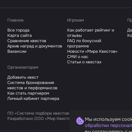
Главное
Игрокам
Пр
Все города
Как работает рейтинг и
Де
Карта сайта
отзывы
Ко
Сравнение квестов
FAQ по бонусной
Архив наград и документов
программе
Вакансии
Новости «Мира Квестов»
СМИ о нас
Статьи о квестах
Организаторам
Добавить квест
Система бронирования
квестов и перформансов
Как стать партнером
Личный кабинет партнера
ПО «Система подбора квестов»
Разработано ООО «Мир Квестов С», ИНН 9725168751
Мы используем cook
обработки персонал
вы соглашаетесь с н