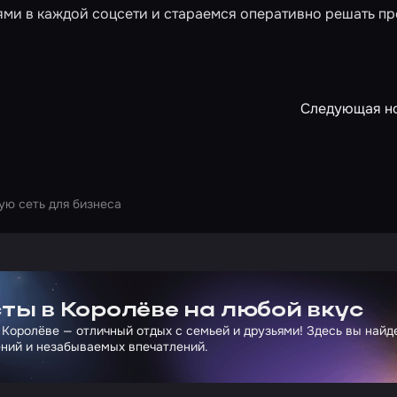
ями в каждой соцсети и стараемся оперативно решать п
Следующая н
ую сеть для бизнеса
ртнера Сколково
ты в Королёве на любой вкус
 Королёве — отличный отдых с семьей и друзьями! Здесь вы най
ний и незабываемых впечатлений.