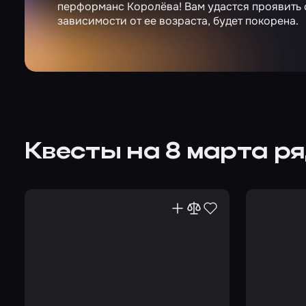
перформанс Королёва! Вам удастся проявить с
зависимости от ее возраста, будет покорена.
Квесты на 8 марта р