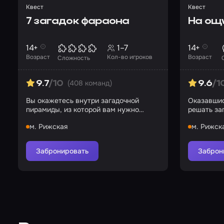
Квест
Квест
7 загадок фараона
На ощ
14+
1–7
14+
Возраст
Кол-во игроков
Возраст
Сложность
(408 команд)
9.7
/10
9.6
/1
Вы окажетесь внутри загадочной
Оказавшис
пирамиды, из которой вам нужно
решать за
будет выбраться
чувств, к
м. Рижская
м. Рижск
Забронировать
Заброн