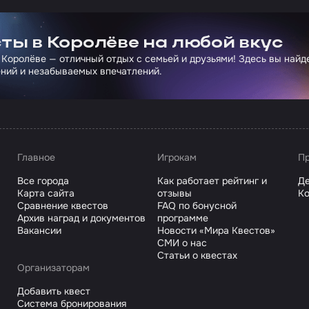
ртнера Сколково
ты в Королёве на любой вкус
 Королёве — отличный отдых с семьей и друзьями! Здесь вы най
ний и незабываемых впечатлений.
Главное
Игрокам
Пр
Все города
Как работает рейтинг и
Де
Карта сайта
отзывы
Ко
Сравнение квестов
FAQ по бонусной
Архив наград и документов
программе
Вакансии
Новости «Мира Квестов»
СМИ о нас
Статьи о квестах
Организаторам
Добавить квест
Система бронирования