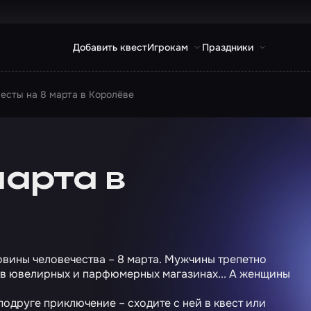
Добавить квест
Игрокам
Праздники
есты на 8 марта в Королёве
марта в
вины человечества – 8 марта. Мужчины трепетно
 в ювелирных и парфюмерных магазинах... А женщины
подруге приключение –
сходите с ней в квест или