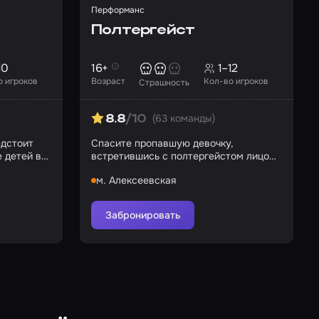
Перформанс
Полтергейст
10
16+
1–12
о игроков
Возраст
Кол-во игроков
Страшность
(63 команды)
8.8
/10
едстоит
Спасите пропавшую девочку,
 детей в
встретившись с полтергейстом лицом
к лицу
м. Алексеевская
Забронировать