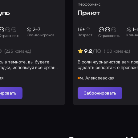
Перформанс
упь
Приют
2–7
16+
1–
Кол-во игроков
Возраст
Кол-в
Страшность
Страшность
(225 команд)
(100 команд)
0
9.2
/10
ь в темноте, вы будете
В роли журналистов вам пр
гадки, используя все органы
сделать репортаж о пропаже
роме зрения
приюте «Партарриу»
ая
м. Алексеевская
ировать
Забронировать